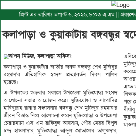
প্রিন্ট এর তারিখঃ অগাস্ট ৬, ২০২৬, ৮:০৩ এ.এম || প্রকাশে
কলাপাড়া ও কুুয়াকাটায় বঙ্গবন্ধুর স্ব
আপন নিউজ, কলাপাড়া অফিসঃ
এদিকে
মুজিব
কলাপাড়া ও কুয়াকাটায় জাতীর জনক বঙ্গবন্ধু শেখ মুজিবুর
করেছ
রহমান’র ঐতিহাসিক স্বদেশ প্রত্যাবর্তন দিবস পালিন
আওয়াম
হয়েছে।
এতে আও
এ উপলক্ষ্যে শুক্রবার সকালে উপজেলা মুক্তিযোদ্ধা সংসদ
শিক্ষক
আলোচনা সভার আয়োজন করে। মুক্তিযোদ্ধা ও সাংবাদির
পরে দো
হাবিবুল্লাহ রানা’র সঞ্চালনায় বঙ্গবন্ধু শেখ মুজিবুর রহমান’র
দীর্ঘ
জীবন বিত্তান্ত নিয়ে আলোচনা করেন মুক্তিযোদ্ধা ও উপজেলা
কুয়া
চেয়ারম্যান এস এম রাকিবুল আহসান, পৌর মেয়র বিপুল
মাওলা
চন্দ্র হাওলাদার, মুক্তিযোদ্ধা আব্দুল মোতালেব তালুকদার,