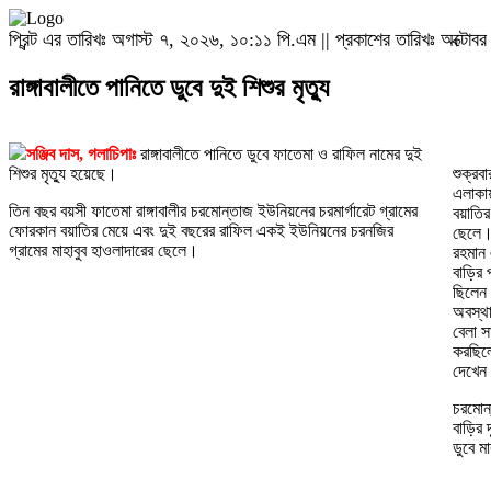
প্রিন্ট এর তারিখঃ অগাস্ট ৭, ২০২৬, ১০:১১ পি.এম || প্রকাশের তারিখঃ অক্টো
রাঙ্গাবালীতে পানিতে ডুবে দুই শিশুর মৃত্যু
সঞ্জিব দাস, গলাচিপাঃ
রাঙ্গাবালীতে পানিতে ডুবে ফাতেমা ও রাফিল নামের দুই
শিশুর মৃত্যু হয়েছে।
শুক্রব
এলাকায়
তিন বছর বয়সী ফাতেমা রাঙ্গাবালীর চরমোন্তাজ ইউনিয়নের চরমার্গারেট গ্রামের
বয়াতির
ফোরকান বয়াতির মেয়ে এবং দুই বছরের রাফিল একই ইউনিয়নের চরনজির
ছেলে।চ
গ্রামের মাহাবুব হাওলাদারের ছেলে।
রহমান 
বাড়ির 
ছিলেন।
অবস্থ
বেলা স
করছিলে
দেখেন
চরমোন
বাড়ির 
ডুবে ম