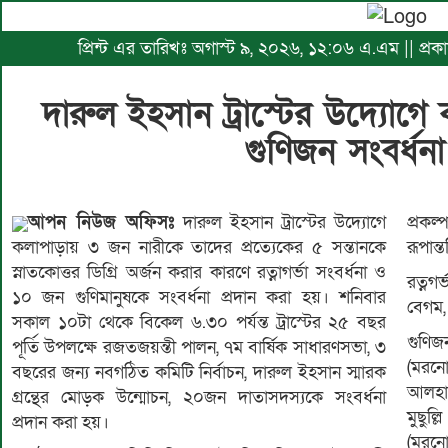
প্রিন্ট এর তারিখঃ অগাস্ট ৯, ২০২৬, ১২:০৬ এ.এম || প্রকা
দারুল ইহসান ট্রাস্টের উদ্যোগে 
গুণিজন সংবর্ধনা 
আপন নিউজ অফিসঃ
দারুল ইহসান ট্রাস্টের উদ্যোগে
প্রক
কলাপাড়ায় ৩ জন নারীকে তাদের প্রত্যেকের ৫ সন্তানকে
রূপান্
স্নাতকোত্তর ডিগ্রি অর্জন করার কারণে রত্নাগর্ভা সংবর্ধনা ও
রত্নগর
১০ জন গুণিমানুষকে সংবর্ধনা প্রদান করা হয়। শনিবার
বেগম,
সকাল ১০টা থেকে বিকেল ৬.৩০ পর্যন্ত ট্রাস্টের ২৫ বছর
গুণিজন
পূর্তি উপলক্ষে রজতজয়ন্তী পালন, ৭ম বার্ষিক সাধারণসভা, ৩
(মরনো
বছরের জন্য নবগঠিত কমিটি নির্বাচন, দারুল ইহসান স্মারক
আলহাজ
গ্রন্থের মোড়ক উন্মোচন, ২০জন দাতাসদস্যকে সংবর্ধনা
মুছুল
প্রদান করা হয়।
(মরনো