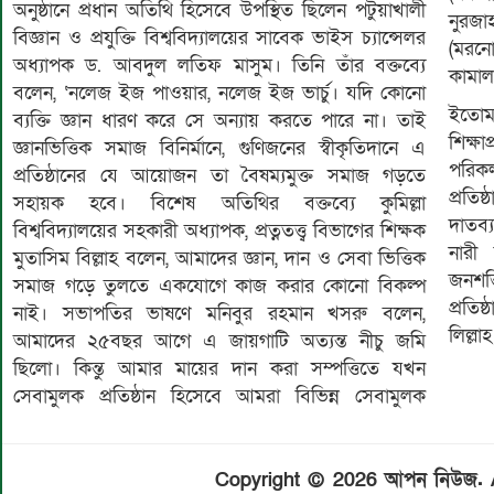
অনুষ্ঠানে প্রধান অতিথি হিসেবে উপস্থিত ছিলেন পটুয়াখালী
নুরজা
বিজ্ঞান ও প্রযুক্তি বিশ্ববিদ্যালয়ের সাবেক ভাইস চ্যান্সেলর
(মরনো
অধ্যাপক ড. আবদুল লতিফ মাসুম। তিনি তাঁর বক্তব্যে
কামা
বলেন, ‘নলেজ ইজ পাওয়ার, নলেজ ইজ ভার্চু। যদি কোনো
ইতোম
ব্যক্তি জ্ঞান ধারণ করে সে অন্যায় করতে পারে না। তাই
শিক্ষা
জ্ঞানভিত্তিক সমাজ বিনির্মানে, গুণিজনের স্বীকৃতিদানে এ
পরিকল
প্রতিষ্ঠানের যে আয়োজন তা বৈষম্যমুক্ত সমাজ গড়তে
প্রতিষ
সহায়ক হবে। বিশেষ অতিথির বক্তব্যে কুমিল্লা
দাতব্
বিশ্ববিদ্যালয়ের সহকারী অধ্যাপক, প্রত্নতত্ত্ব বিভাগের শিক্ষক
নারী 
মুতাসিম বিল্লাহ বলেন, আমাদের জ্ঞান, দান ও সেবা ভিত্তিক
জনশক্ত
সমাজ গড়ে তুলতে একযোগে কাজ করার কোনো বিকল্প
প্রতিষ
নাই। সভাপতির ভাষণে মনিবুর রহমান খসরু বলেন,
লিল্লা
আমাদের ২৫বছর আগে এ জায়গাটি অত্যন্ত নীচু জমি
ছিলো। কিন্তু আমার মায়ের দান করা সম্পত্তিতে যখন
সেবামুলক প্রতিষ্ঠান হিসেবে আমরা বিভিন্ন সেবামুলক
Copyright © 2026 আপন নিউজ. Al