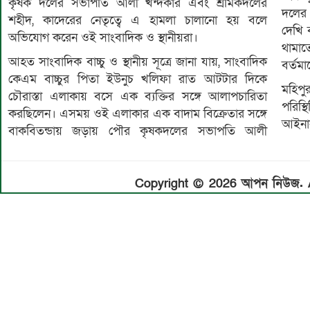
কৃষক দলের সভাপতি আলী খন্দকার এবং শ্রমিকদলের
দলের
শহীদ, কাদেরের নেতৃত্বে এ হামলা চালানো হয় বলে
দেখি 
অভিযোগ করেন ওই সাংবাদিক ও স্থানীয়রা।
থামাত
আহত সাংবাদিক বাচ্চু ও স্থানীয় সূত্রে জানা যায়, সাংবাদিক
বর্তম
কেএম বাচ্চুর পিতা ইউনুচ খলিফা রাত আটটার দিকে
মহিপু
চৌরাস্তা এলাকায় বসে এক ব্যক্তির সঙ্গে আলাপচারিতা
পরিস্
করছিলেন। এসময় ওই এলাকার এক বাদাম বিক্রেতার সঙ্গে
আইনানু
বাকবিতন্ডায় জড়ায় পৌর কৃষকদলের সভাপতি আলী
Copyright © 2026 আপন নিউজ. Al