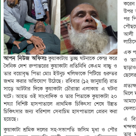
করেন
উপর অ
পর পি
পৌছল
আলী 
লাঠিস
এক পর
আপন নিউজ অফিসঃ
কুয়াকাটায় তুচ্ছ ঘটনাকে কেন্দ্র করে
ও তা
দৈনিক দেশ রুপান্তরের কুয়াকাটা প্রতিনিধি কেএম বাচ্চু ও
ছাড়
তার বয়োবৃদ্ধ পিতা মোঃ ইউনুচ খলিফাকে পিটিয়ে গুরুতর
ছেলের
জখম করার অভিযোগ উঠেছে। রবিবার (১২ জানুয়ারি) রাত
প্রত্
সাড়ে আটটার দিকে কুয়াকাটা চৌরাস্তা এলাকায় এ ঘটনা
মিলে 
ঘটে। আহত ওই সাংবাদিক ও তার পিতাকে কুয়াকাটা ২০
আমাক
শয্যা বিশিষ্ট হাসপাতালে প্রাথমিক চিকিৎসা শেষে উন্নত
ফেলত
চিকিৎসার জন্য বরিশাল সেবাচিম হাসপাতালে প্রেরন করা
এ বি
হয়েছে।
খন্দক
কুয়াকাটা শ্রমিক দলের সহ-সভাপতি জসিম মৃধা ও পৌর
তার ম