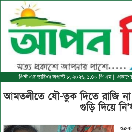
প্রিন্ট এর তারিখঃ অগাস্ট ৮, ২০২৬, ১:৪০ পি.এম || প্রকাশ
আমতলীতে যৌ-তুক দিতে রাজি না হও
গুড়ি দিয়ে নি’র
শুক্র