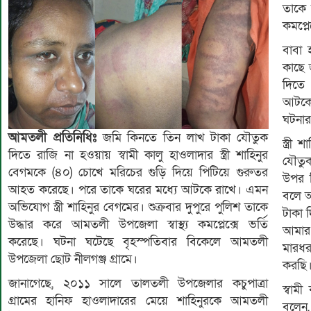
তাকে র
কমপ্লে
বাবা 
কাছে 
দিতে
আটকে 
ঘটনার
আমতলী প্রতিনিধিঃ
জমি কিনতে তিন লাখ টাকা যৌতুক
স্ত্র
দিতে রাজি না হওয়ায় স্বামী কালু হাওলাদার স্ত্রী শাহিনুর
যৌতুক
বেগমকে (৪০) চোখে মরিচের গুড়ি দিয়ে পিটিয়ে গুরুতর
উপর ন
আহত করেছে। পরে তাকে ঘরের মধ্যে আটকে রাখে। এমন
বলে আ
অভিযোগ স্ত্রী শাহিনুর বেগমের। শুক্রবার দুপুরে পুলিশ তাকে
টাকা 
উদ্ধার করে আমতলী উপজেলা স্বাস্থ্য কমপ্লেক্সে ভর্তি
আমার স
করেছে। ঘটনা ঘটেছে বৃহস্পতিবার বিকেলে আমতলী
মারধ
উপজেলা ছোট নীলগঞ্জ গ্রামে।
করছি
জানাগেছে, ২০১১ সালে তালতলী উপজেলার কচুপাত্রা
স্বাম
গ্রামের হানিফ হাওলাদারের মেয়ে শাহিনুরকে আমতলী
বলেন,