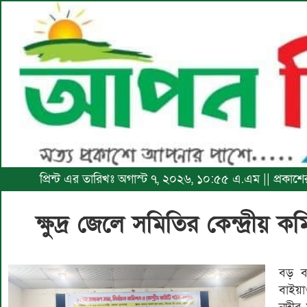
প্রিন্ট এর তারিখঃ অগাস্ট ৭, ২০২৬, ১০:৫৫ এ.এম || প্রকাশে
ক্ষুদ্র জেলে সমিতির কেন্দ্রীয় 
বড় ব
বাইয়