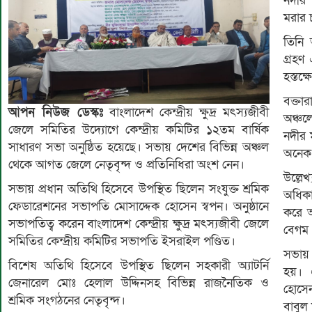
নদীর 
মরার 
তিনি 
গ্রহণ
হস্তক
বক্তা
আপন নিউজ ডেস্কঃ
বাংলাদেশ কেন্দ্রীয় ক্ষুদ্র মৎস্যজীবী
অঞ্চল
জেলে সমিতির উদ্যোগে কেন্দ্রীয় কমিটির ১২তম বার্ষিক
নদীর 
সাধারণ সভা অনুষ্ঠিত হয়েছে। সভায় দেশের বিভিন্ন অঞ্চল
অনেক 
থেকে আগত জেলে নেতৃবৃন্দ ও প্রতিনিধিরা অংশ নেন।
উল্লেখ
সভায় প্রধান অতিথি হিসেবে উপস্থিত ছিলেন সংযুক্ত শ্রমিক
অধিকা
ফেডারেশনের সভাপতি মোসাদ্দেক হোসেন স্বপন। অনুষ্ঠানে
করে আ
সভাপতিত্ব করেন বাংলাদেশ কেন্দ্রীয় ক্ষুদ্র মৎস্যজীবী জেলে
বেগম 
সমিতির কেন্দ্রীয় কমিটির সভাপতি ইসরাইল পণ্ডিত।
সভায়
বিশেষ অতিথি হিসেবে উপস্থিত ছিলেন সহকারী অ্যাটর্নি
হয়। 
জেনারেল মোঃ হেলাল উদ্দিনসহ বিভিন্ন রাজনৈতিক ও
হোসেন
শ্রমিক সংগঠনের নেতৃবৃন্দ।
বাবুল