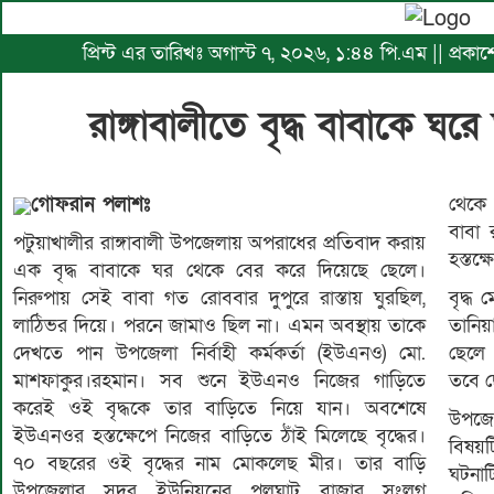
প্রিন্ট এর তারিখঃ অগাস্ট ৭, ২০২৬, ১:৪৪ পি.এম || প্রকা
রাঙ্গাবালীতে বৃদ্ধ বাবাকে 
গোফরান পলাশঃ
থেকে 
বাবা
পটুয়াখালীর রাঙ্গাবালী উপজেলায় অপরাধের প্রতিবাদ করায়
হস্তক্
এক বৃদ্ধ বাবাকে ঘর থেকে বের করে দিয়েছে ছেলে।
নিরুপায় সেই বাবা গত রোববার দুপুরে রাস্তায় ঘুরছিল,
বৃদ্ধ
লাঠিভর দিয়ে। পরনে জামাও ছিল না। এমন অবস্থায় তাকে
তানিয়
দেখতে পান উপজেলা নির্বাহী কর্মকর্তা (ইউএনও) মো.
ছেলে
মাশফাকুর।রহমান। সব শুনে ইউএনও নিজের গাড়িতে
তবে ছ
করেই ওই বৃদ্ধকে তার বাড়িতে নিয়ে যান। অবশেষে
উপজেল
ইউএনওর হস্তক্ষেপে নিজের বাড়িতে ঠাঁই মিলেছে বৃদ্ধের।
বিষয়ট
৭০ বছরের ওই বৃদ্ধের নাম মোকলেছ মীর। তার বাড়ি
ঘটনাট
উপজেলার সদর ইউনিয়নের পুলঘাট বাজার সংলগ্ন