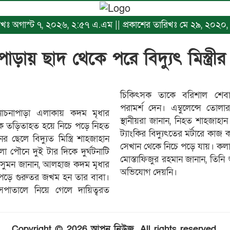
ারিখঃ অগাস্ট ৭, ২০২৬, ২:৫৭ এ.এম || প্রকাশের তারিখঃ মে ২৯, ২০২০,
াড়ায় ছাদ থেকে পরে বিদ্যুৎ মিস্ত্রীর ম
চিকিৎসক তাকে বরিশাল শেবা
পরামর্শ দেন। এম্বুলেন্সে তোল
াচনাপাড়া এলাকায় কদম মৃধার
স্থানীয়রা জানান, নিহত শাহজাহ
ে তড়িতাহত হয়ে নিচে পড়ে নিহত
ট্যাংকির বিদ্যুৎতের মর্টারে ক
লে বিদ্যুত মিস্ত্রি শাহজাহান
সেখান থেকে নিচে পড়ে যায়। কলা
া পৌনে দুই টার দিকে দুর্ঘটনাটি
মোস্তাফিজুর রহমান জানান, তিন
 সুমন জানান, আলহাজ কদম মৃধার
অভিযোগ দেয়নি।
পড়ে গুরুতর জখম হন তার বাবা।
সপাতালে নিয়ে গেলে দায়িত্বরত
Copyright © 2026 আপন নিউজ. All rights reserved.