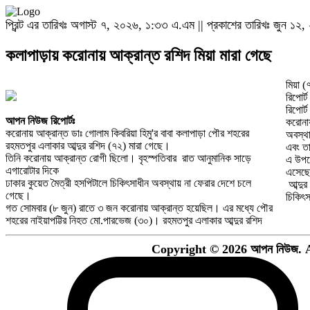
প্রিন্ট এর তারিখঃ অগাস্ট ৭, ২০২৬, ১:৩৩ এ.এম || প্রকাশের তারিখঃ জুন ১২, 
কলাপাড়ায় করোনায় আক্রান্ত রশিদ মিয়া মারা গেছে
মিয়া (
রিপোর্
রিপোর্
আপন নিউজ রিপোর্টঃ
করোনায়
করোনায় আক্রান্ত ডাঃ গোলাম কিবরিয়া হিমু'র বাবা কলাপাড়া পৌর শহরের
অবস্থা
রহমতপুর এলাকার আব্দুর রশিদ (৭২) মারা গেছে।
এবং তা
তিনি করোনায় আক্রান্ত রোগী ছিলো। বৃহস্পতিবার রাত আনুমানিক সাড়ে
এ উপজে
এগারোটার দিকে
এসেছে
ঢাকার কুয়েত মৈত্রী হসপিটালে চিকিৎসাধীন অবস্থায় না ফেরার দেশে চলে
আব্দুর
গেছে।
চিকিৎস
গত সোমবার (৮ জুন) রাতে ৩ জন করোনায় আক্রান্ত হয়েছিল। এর মধ্যে পৌর
শহরের নাইয়াপট্টির নিহত মো.পারভেজ (৩০)। রহমতপুর এলাকার আব্দুর রশিদ
Copyright © 2026 আপন নিউজ. A