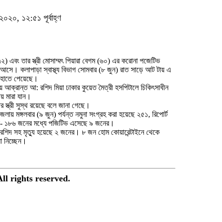
২০২০, ১২:৫১ পূর্বাহ্ণ
৭২) এবং তার স্ত্রী মোসাম্মৎ পিয়ারা বেগম (৬০) এর করোনা পজেটিভ
ট আসে। কলাপাড়া স্বাস্থ্য বিভাগ সোমবার (৮ জুন) রাত সাড়ে আট টায় এ
ট হাতে পেয়েছে।
 আক্রান্ত আ: রশিদ মিয়া ঢাকার কুয়েত মৈত্রী হসপিটালে চিকিৎসাধীন
য় মারা যান।
র স্ত্রী সুস্থ রয়েছে বলে জানা গেছে।
লায় মঙ্গলবার (৯ জুন) পর্যন্ত নমুনা সংগ্রহ করা হয়েছে ২৫১, রিপোর্ট
- ১৮৬ জনের মধ্যে পজিটিভ এসেছে ৯ জনের।
 রশিদ সহ মৃত্যু হয়েছে ২ জনের। ৮ জন হোম কোয়ারেন্টাইনে থেকে
া নিচ্ছেন।
ll rights reserved.