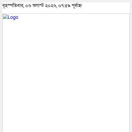
বৃহস্পতিবার, ০৬ অগাস্ট ২০২৬, ০৭:৫৯ পূর্বাহ্ন