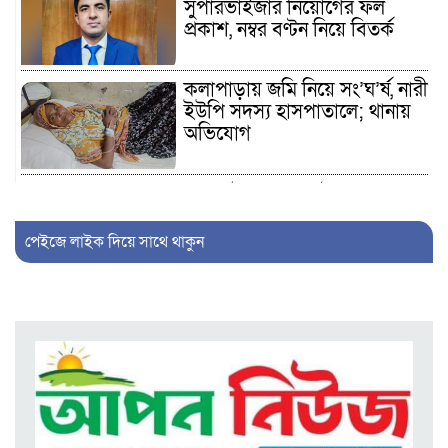
সুপারভাইজার নিয়োগের ফল
প্রকাশ, নম্বর বণ্টন নিয়ে বিতর্ক
কলাপাড়ায় জমি নিয়ে সং’ঘ’র্ষ, নারী
ইউপি সদস্য হাসপাতালে; থানায়
অভিযোগ
কুয়াকাটায় মাছধরা ট্রলারে
জলদস্যুদের হানা, ১২ জেলে
আ’হ’ত, মালামাল লু’ট
পেইজে লাইক দিয়ে সাথে থাকুন
কলাপাড়ায় জুলাই গণঅভ্যুত্থান
দিবস পালিত, ১২ জুলাইযোদ্ধাকে
সংবর্ধনা
আলীপুরে ব্যবসায়ীকে কু’পি’য়ে ও
পি’টি’য়ে জ’খ’মে’র মা’ম’লায়
প্রধান আ’সা’মি গ্রে’প্তা’র