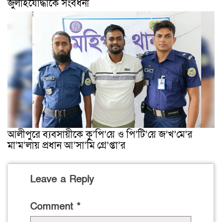
জুলাইযোদ্ধাকে সংবর্ধনা
আলীপুরে ব্যবসায়ীকে কু’পি’য়ে ও পি’টি’য়ে জ’খ’মে’র
মা’ম’লায় প্রধান আ’সা’মি গ্রে’প্তা’র
Leave a Reply
Comment
*