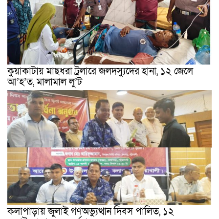
কুয়াকাটায় মাছধরা ট্রলারে জলদস্যুদের হানা, ১২ জেলে
আ’হ’ত, মালামাল লু’ট
কলাপাড়ায় জুলাই গণঅভ্যুত্থান দিবস পালিত, ১২