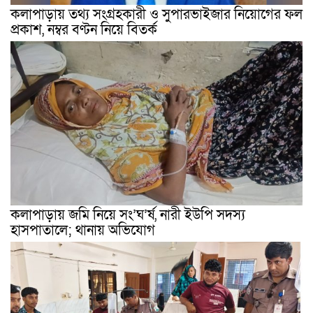
কলাপাড়ায় তথ্য সংগ্রহকারী ও সুপারভাইজার নিয়োগের ফল
প্রকাশ, নম্বর বণ্টন নিয়ে বিতর্ক
কলাপাড়ায় জমি নিয়ে সং’ঘ’র্ষ, নারী ইউপি সদস্য
হাসপাতালে; থানায় অভিযোগ