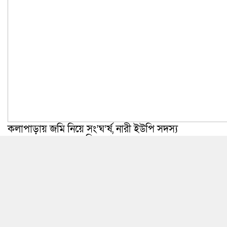
কলাপাড়ায় জমি নিয়ে সং’ঘ’র্ষ, নারী ইউপি সদস্য
হাসপাতালে; থানায় অভিযোগ