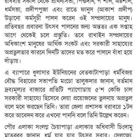
রবিবার সকাল থেকে প্রার্থনাসভা, পিন্ডদান, প শীল, অষ্টশীল,
ধর্মসভা, প্রদীপপুজা এবং রাতে ফানুস (আকাশ প্রদীপ)
উড়ানো কর্মসূচী পালন করেন ওই সম্প্রদায়ের মানুষ।
প্রতিবছর প্রবারনা উৎসব পালনের জন্য অন্ততঃ এক সপ্তাহ
আগে থেকেই চলে প্রস্তুতি। তবে রাখাইন সম্প্রদায়ের
অধিকাংশ মানুষের আর্থিক সংকট এবং সরকারী সাহায্যের
অপ্রতুলতার কারনে দিনটি তাদের মত করে পালনে বাঁধা হয়ে
দাঁড়ায়।
এ ব্যাপারে ধুলাসার ইউনিয়নের বেতকাটাপাড়া ধর্মবিজয়
বৌদ্ধ বিহারের সভাপতি মংচো তালুকদার জানান, বর্তমান
দ্রব্যমূল্যর বাজারে প্রতিটি প্যাগোডায় ৫’শ কেজি চাল
সরকারী সাহায্যে হিসেবে দেয়া প্রয়োজনের তুলনায় অপ্রতুল
বলে মনে করছেন তিনি। তারা জেলা প্রশাসক বরাবরে ১টন
করে আবেদন করে এখনো পাননি বলে তিনি উল্লেখ করেন।
পৌর এলাকা সংলগ্ন চৈয়াপাড়া এলাকার অধিবাসী চিংদামু
মাতুব্বর জানান, ধর্ম যার যার উৎসব সবার। সেলক্ষ্যে,