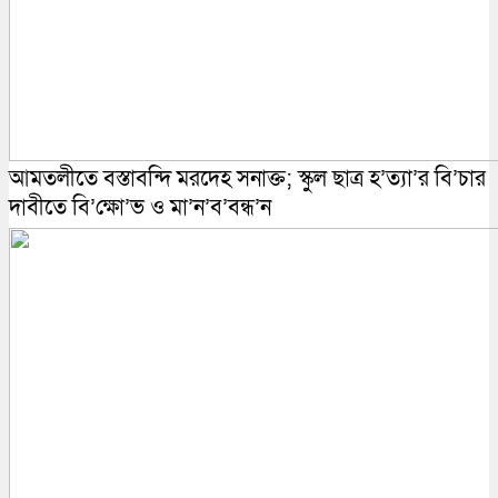
আমতলীতে বস্তাবন্দি মরদেহ সনাক্ত; স্কুল ছাত্র হ’ত্যা’র বি’চার
দাবীতে বি’ক্ষো’ভ ও মা’ন’ব’বন্ধ’ন