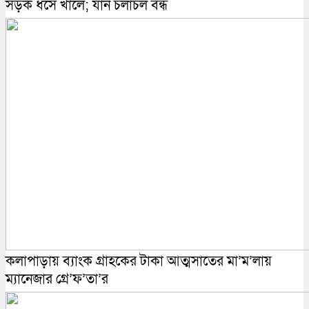
সড়ক ধসে খালে; যান চলাচল বন্ধ
কলাপাড়ায় ব্যাংক গ্রাহকের টাকা আত্মসাতের মা’ম’লায়
ম্যানেজার গ্রে’ফ’তা’র