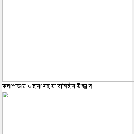
কলাপাড়ায় ৯ ছানা সহ মা বালিহাঁস উ’দ্ধা’র