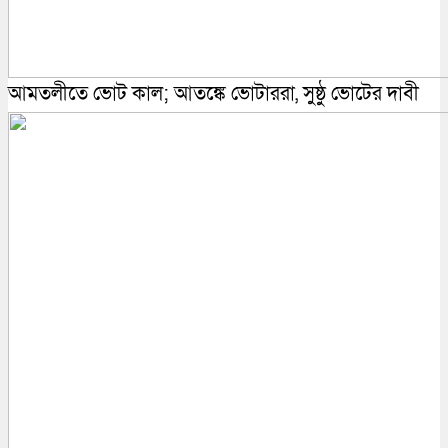
আমতলীতে ভোট কাল; আতঙ্কে ভোটাররা, সুষ্ঠু ভোটের দাবী