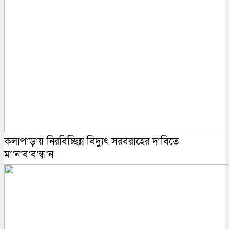
কলাপাড়ায় নিরবিচ্ছিন্ন বিদ্যুৎ সরবরাহের দাবিতে
মা’ন’ব’ব’ন্ধ’ন