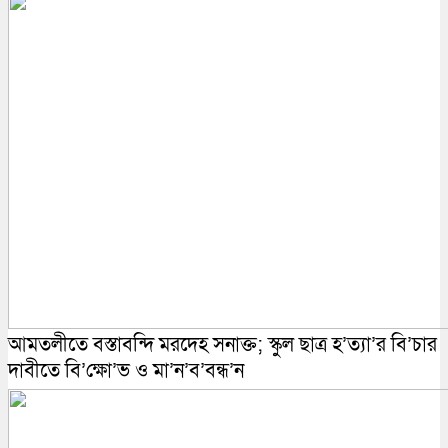
আমতলীতে বস্তাবন্দি মরদেহ সনাক্ত; স্কুল ছাত্র হ’ত্যা’র বি’চার
দাবীতে বি’ক্ষো’ভ ও মা’ন’ব’বন্ধ’ন