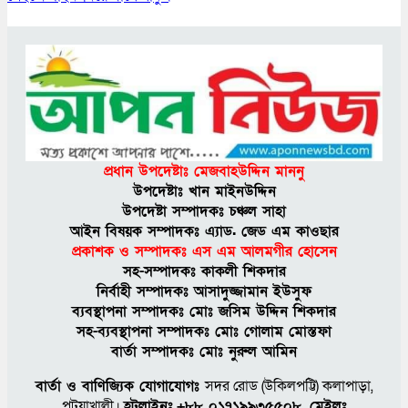
প্রধান উপদেষ্টাঃ মেজবাহউদ্দিন মাননু
উপদেষ্টাঃ খান মাইনউদ্দিন
উপদেষ্টা সম্পাদকঃ চঞ্চল সাহা
আইন বিষয়ক সম্পাদকঃ এ্যাড. জেড এম কাওছার
প্রকাশক ও সম্পাদকঃ এস এম আলমগীর হােসেন
সহ-সম্পাদকঃ কাকলী শিকদার
নির্বাহী সম্পাদকঃ আসাদুজ্জামান ইউসুফ
ব্যবস্থাপনা সম্পাদকঃ মােঃ জসিম উদ্দিন শিকদার
সহ-ব্যবস্থাপনা সম্পাদকঃ মোঃ গোলাম মোস্তফা
বার্তা সম্পাদকঃ মােঃ নুরুল আমিন
বার্তা ও বাণিজ্যিক যোগাযোগঃ
সদর রােড (উকিলপট্টি) কলাপাড়া,
পটুয়াখালী।
হটলাইনঃ
+৮৮ ০১৭১৯৯৩৫৫০৮, মেইলঃ