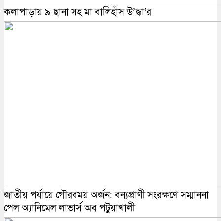
কলাপাড়ায় ৯ ছানা সহ মা বালিহাঁস উ’দ্ধা’র
জাতীয় পর্যায়ে গৌরবময় অর্জন: বন্যপ্রাণী সংরক্ষণে সম্মাননা
পেল অ্যানিমেল লাভার্স অব পটুয়াখালী