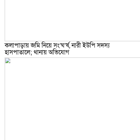
কলাপাড়ায় জমি নিয়ে সং’ঘ’র্ষ, নারী ইউপি সদস্য
হাসপাতালে; থানায় অভিযোগ