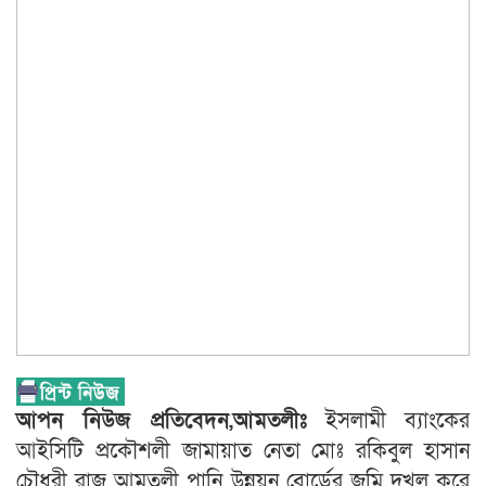
আপন নিউজ প্রতিবেদন,আমতলীঃ
ইসলামী ব্যাংকের
আইসিটি প্রকৌশলী জামায়াত নেতা মোঃ রকিবুল হাসান
চৌধুরী রাজু আমতলী পানি উন্নয়ন বোর্ডের জমি দখল করে