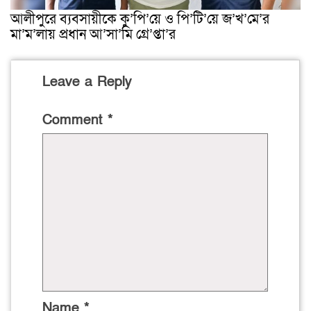
আলীপুরে ব্যবসায়ীকে কু’পি’য়ে ও পি’টি’য়ে জ’খ’মে’র
মা’ম’লায় প্রধান আ’সা’মি গ্রে’প্তা’র
Leave a Reply
Comment
*
Name
*