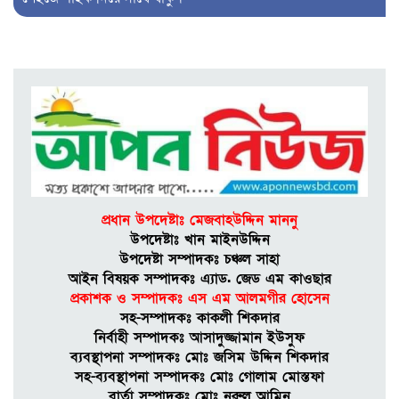
কলাপাড়ায় জুলাই গণঅভ্যুত্থান
দিবস পালিত, ১২ জুলাইযোদ্ধাকে
সংবর্ধনা
আলীপুরে ব্যবসায়ীকে কু’পি’য়ে ও
পি’টি’য়ে জ’খ’মে’র মা’ম’লায়
প্রধান আ’সা’মি গ্রে’প্তা’র
প্রধান উপদেষ্টাঃ মেজবাহউদ্দিন মাননু
পটুয়াখালী বন্দর নৌযান শ্রমিক
উপদেষ্টাঃ খান মাইনউদ্দিন
ইউনিয়নের সাংগঠনিক সম্পাদক
উপদেষ্টা সম্পাদকঃ চঞ্চল সাহা
নির্বাচিত হলেন অন্তর
আইন বিষয়ক সম্পাদকঃ এ্যাড. জেড এম কাওছার
প্রকাশক ও সম্পাদকঃ এস এম আলমগীর হােসেন
সহ-সম্পাদকঃ কাকলী শিকদার
কলাপাড়ায় মেগা প্রকল্পে জীবিকা
নির্বাহী সম্পাদকঃ আসাদুজ্জামান ইউসুফ
সংকট: গণগবেষণা
ব্যবস্থাপনা সম্পাদকঃ মােঃ জসিম উদ্দিন শিকদার
সহ-ব্যবস্থাপনা সম্পাদকঃ মোঃ গোলাম মোস্তফা
বার্তা সম্পাদকঃ মােঃ নুরুল আমিন