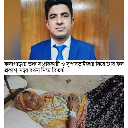
কলাপাড়ায় তথ্য সংগ্রহকারী ও সুপারভাইজার নিয়োগের ফল
প্রকাশ, নম্বর বণ্টন নিয়ে বিতর্ক