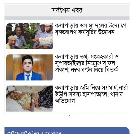
সর্বশেষ খবর
কলাপাড়ায় ওলামা দলের উদ্যোগে
বৃক্ষরোপণ কর্মসূচির উদ্বোধন
কলাপাড়ায় তথ্য সংগ্রহকারী ও
সুপারভাইজার নিয়োগের ফল
প্রকাশ, নম্বর বণ্টন নিয়ে বিতর্ক
কলাপাড়ায় জমি নিয়ে সং’ঘ’র্ষ, নারী
ইউপি সদস্য হাসপাতালে; থানায়
অভিযোগ
কুয়াকাটায় মাছধরা ট্রলারে
জলদস্যুদের হানা, ১২ জেলে
আ’হ’ত, মালামাল লু’ট
পেইজে লাইক দিয়ে সাথে থাকুন