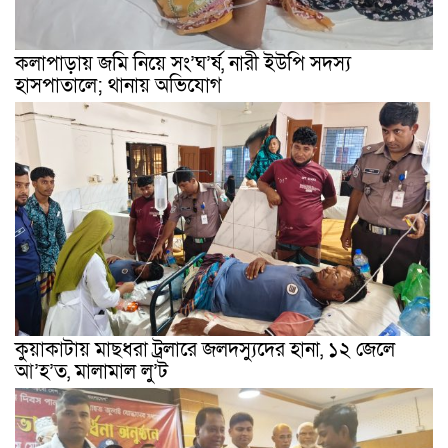
কলাপাড়ায় জমি নিয়ে সং’ঘ’র্ষ, নারী ইউপি সদস্য
হাসপাতালে; থানায় অভিযোগ
কুয়াকাটায় মাছধরা ট্রলারে জলদস্যুদের হানা, ১২ জেলে
আ’হ’ত, মালামাল লু’ট