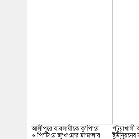
আলীপুরে ব্যবসায়ীকে কু’পি’য়ে
পটুয়াখালী ব
ও পি’টি’য়ে জ’খ’মে’র মা’ম’লায়
ইউনিয়নের 