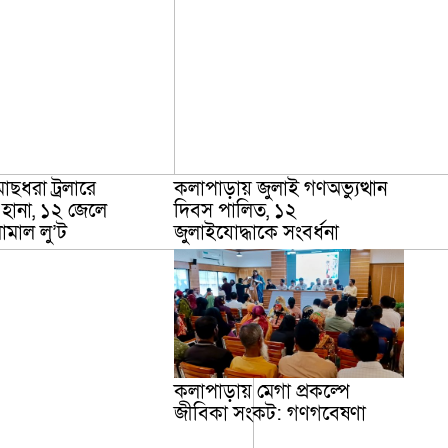
াছধরা ট্রলারে
কলাপাড়ায় জুলাই গণঅভ্যুত্থান
 হানা, ১২ জেলে
দিবস পালিত, ১২
ামাল লু’ট
জুলাইযোদ্ধাকে সংবর্ধনা
কলাপাড়ায় মেগা প্রকল্পে
জীবিকা সংকট: গণগবেষণা