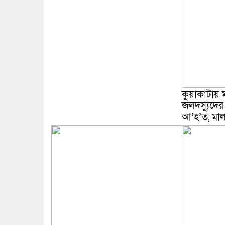
কুয়াকাটায় ম
জলদস্যুদের
আ’হ’ত, মাল