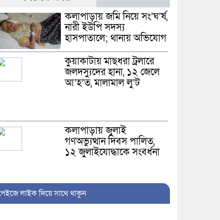
কলাপাড়ায় জমি নিয়ে সং’ঘ’র্ষ,
নারী ইউপি সদস্য
হাসপাতালে; থানায় অভিযোগ
কুয়াকাটায় মাছধরা ট্রলারে
জলদস্যুদের হানা, ১২ জেলে
আ’হ’ত, মালামাল লু’ট
কলাপাড়ায় জুলাই
গণঅভ্যুত্থান দিবস পালিত,
১২ জুলাইযোদ্ধাকে সংবর্ধনা
পেইজে লাইক দিয়ে সাথে থাকুন
আলীপুরে ব্যবসায়ীকে
কু’পি’য়ে ও পি’টি’য়ে