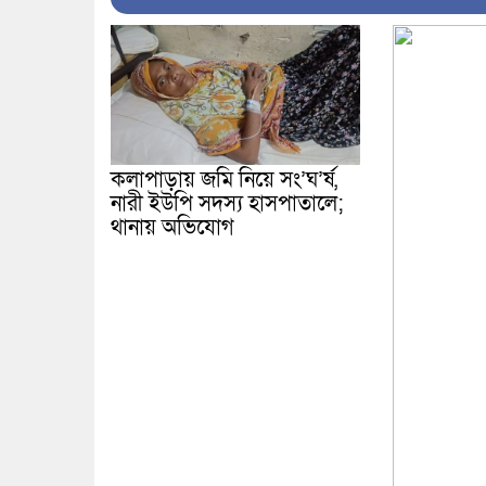
কলাপাড়ায় জমি নিয়ে সং’ঘ’র্ষ,
নারী ইউপি সদস্য হাসপাতালে;
থানায় অভিযোগ