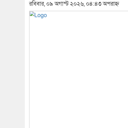
রবিবার, ০৯ অগাস্ট ২০২৬, ০৪:৪৩ অপরাহ্ন