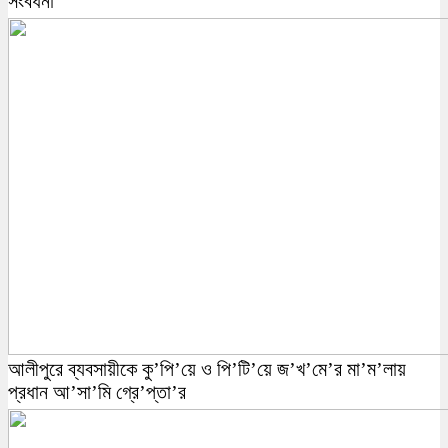
সংবর্ধনা
আলীপুরে ব্যবসায়ীকে কু’পি’য়ে ও পি’টি’য়ে জ’খ’মে’র মা’ম’লায়
প্রধান আ’সা’মি গ্রে’প্তা’র