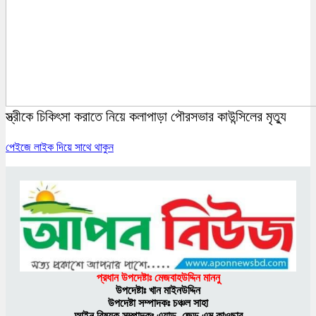
স্ত্রীকে চিকিৎসা করাতে নিয়ে কলাপাড়া পৌরসভার কাউন্সিলের মৃত্যু
পেইজে লাইক দিয়ে সাথে থাকুন
প্রধান উপদেষ্টাঃ মেজবাহউদ্দিন মাননু
উপদেষ্টাঃ খান মাইনউদ্দিন
উপদেষ্টা সম্পাদকঃ চঞ্চল সাহা
আইন বিষয়ক সম্পাদকঃ এ্যাড. জেড এম কাওছার