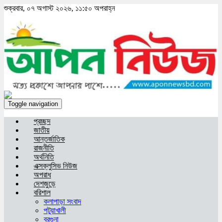
শুক্রবার, ০৭ অগাস্ট ২০২৬, ১১:৫০ অপরাহ্ন
Toggle navigation
প্রচ্ছদ
জাতীয়
আন্তর্জাতিক
রাজনীতি
অর্থনিতি
এক্সক্লুসিভ নিউজ
অপরাধ
দেশজুড়ে
বরিশাল
কলাপাড়া সংবাদ
পটুয়াখালী
বরগুনা