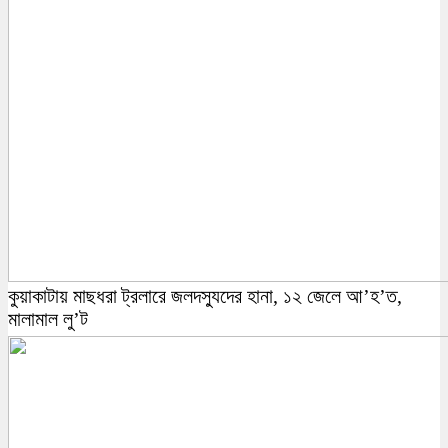
কুয়াকাটায় মাছধরা ট্রলারে জলদস্যুদের হানা, ১২ জেলে আ’হ’ত,
মালামাল লু’ট