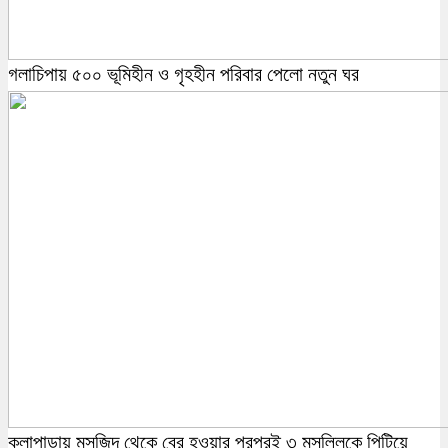
গলাচিপায় ৫০০ ভূমিহীন ও গৃহহীন পরিবার পেলো নতুন ঘর
কলাপাড়ায় মসজিদ থেকে বের হওয়ার পরপরই ৩ মুসল্লিকে পিটিয়ে