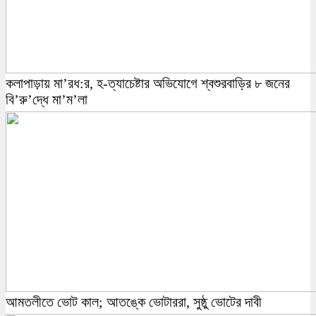
কলাপাড়ায় মা’রধ:র, হ-ত্যাচেষ্টার অভিযোগে শ্বশুরবাড়ির ৮ জনের
বি’রু’দ্ধে মা’ম’লা
আমতলীতে ভোট কাল; আতঙ্কে ভোটাররা, সুষ্ঠু ভোটের দাবী