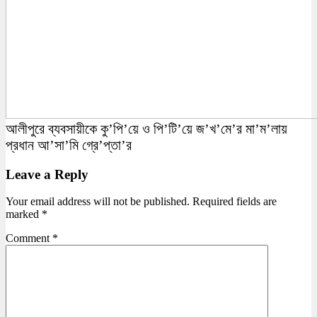
আলীপুরে ব্যবসায়ীকে কু’পি’য়ে ও পি’টি’য়ে জ’খ’মে’র মা’ম’লায়
প্রধান আ’সা’মি গ্রে’প্তা’র
Leave a Reply
Your email address will not be published.
Required fields are
marked
*
Comment
*