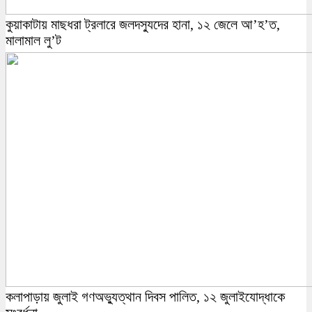
কুয়াকাটায় মাছধরা ট্রলারে জলদস্যুদের হানা, ১২ জেলে আ’হ’ত,
মালামাল লু’ট
কলাপাড়ায় জুলাই গণঅভ্যুত্থান দিবস পালিত, ১২ জুলাইযোদ্ধাকে