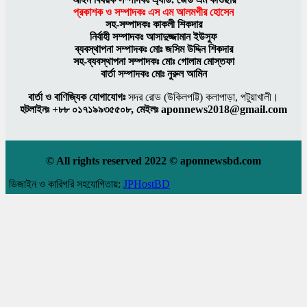
প্রকাশক ও সম্পাদকঃ এস এম আলমগীর হােসেন
সহ-সম্পাদকঃ কাকলী শিকদার
নির্বাহী সম্পাদকঃ আসাদুজ্জামান ইউসুফ
ব্যবস্থাপনা সম্পাদকঃ মােঃ জসিম উদ্দিন শিকদার
সহ-ব্যবস্থাপনা সম্পাদকঃ মোঃ গোলাম মোস্তফা
বার্তা সম্পাদকঃ মােঃ নুরুল আমিন
বার্তা ও বাণিজ্যিক যোগাযোগঃ
সদর রােড (উকিলপট্টি) কলাপাড়া, পটুয়াখালী।
হটলাইনঃ
+৮৮ ০১৭১৯৯৩৫৫০৮, মেইলঃ aponnews2018@gmail.com
© All rights reserved 2022 © aponnewsbd.com
ডিজাইন ও কারিগরি সহযোগিতায়:
JPHostBD