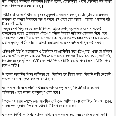
নাম প্রকাশে অনিচ্ছুক কয়েকজন শিক্ষার্থী বলেন, চেয়ারম্যান ও তার লোকজন ভারপ্রাপ্ত
প্রধান শিক্ষককে মারধর করেছে।
স্থানীয় হাসন আলী খান, আবু বকর মুসুল্লী ও জয়নাল বলেন, চেয়ারম্যান হয়ে একজন
ভারপ্রাপ্ত প্রধান শিক্ষককে মারধর করবে এটা মেনে নেয়া যায়না। আমরা এ ঘটনার সুষ্ঠু
বিচার দাবী করছি।
প্রত্যক্ষদর্শী বিদ্যালয়ের সহকারী শিক্ষক আব্দুল ওহাব, জুলহাস ও অফিস সহকারী
তাজনেহারা বলেন, চেয়ারম্যান এইচএম মনিরুল ইসলাম মনি তার লোকজন নিয়ে এসে
ভারপ্রাপ্ত প্রধান শিক্ষক মাওলানা আনোয়ার হোসেনকে গালাগাল শেষে মারধর করেছেন।
এটা অত্যান্ত গর্হিত কাজ। আমরা চেয়ারম্যানের এমন ঘটনার শাস্তি দাবী করছি।
গুলিশাখালী ইউপি চেয়ারম্যান ও ইউনিয়ন আওয়ামীলীগ সভাপতি এ্যাড. এইচএম মনিরুল
ইসলাম মনি ভারপ্রাপ্ত প্রধান শিক্ষককে মারধরের কথা অস্বীকার করে বলেন, আমি ওই
বিদ্যালয়ের ব্যবস্থাপনা কমিটির সভাপতি হিসেবে মিটিং করতে গিয়েছিলাম। মিটিং শেষে
চলে এসেছি।
উপজেলা মাধ্যমিক শিক্ষা অফিসার মোঃ জিয়াউল হক মিলন বলেন, বিষয়টি আমি জেনেছি।
তদন্ত সাপেক্ষে দ্রুত ব্যবস্থা নেয়া হবে।
আমতলী থানার ওসি কাজী সাখাওয়াত হোসেন তপু বলেন, বিষয়টি আমি জেনেছি।
অভিযোগ পেলে আইনগত ব্যবস্থা নেয়া হবে।
উপজেলা স্বাস্থ্য কমপ্লেক্সের আবাসিক মেডিকেল অফিসার ডাঃ তাওহিদুল ইসলাম বলেন,
ভারপ্রাপ্ত প্রধান শিক্ষককে যথাযথ চিকিৎসা দেয়া হয়েছে।
উপজেলা নির্বাহী অফিসার মুহাম্মদ আশরাফুল আলম বলেন, বিষয়টি আমার জানা নেই।