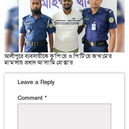
আলীপুরে ব্যবসায়ীকে কু’পি’য়ে ও পি’টি’য়ে জ’খ’মে’র
মা’ম’লায় প্রধান আ’সা’মি গ্রে’প্তা’র
Leave a Reply
Comment
*