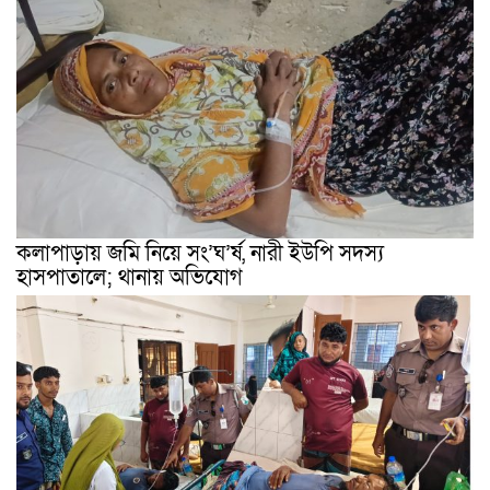
কলাপাড়ায় জমি নিয়ে সং’ঘ’র্ষ, নারী ইউপি সদস্য
হাসপাতালে; থানায় অভিযোগ