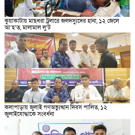
কুয়াকাটায় মাছধরা ট্রলারে জলদস্যুদের হানা, ১২ জেলে
আ’হ’ত, মালামাল লু’ট
কলাপাড়ায় জুলাই গণঅভ্যুত্থান দিবস পালিত, ১২
জুলাইযোদ্ধাকে সংবর্ধনা