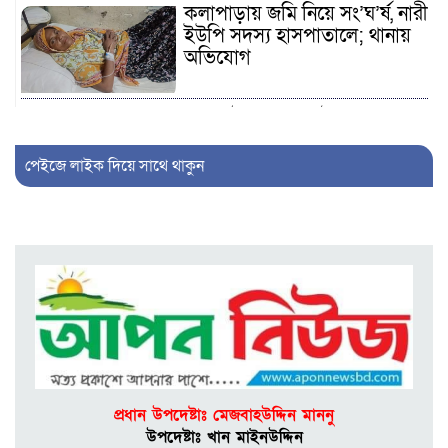
কলাপাড়ায় জমি নিয়ে সং’ঘ’র্ষ, নারী
ইউপি সদস্য হাসপাতালে; থানায়
অভিযোগ
কুয়াকাটায় মাছধরা ট্রলারে
জলদস্যুদের হানা, ১২ জেলে
আ’হ’ত, মালামাল লু’ট
পেইজে লাইক দিয়ে সাথে থাকুন
কলাপাড়ায় জুলাই গণঅভ্যুত্থান
দিবস পালিত, ১২ জুলাইযোদ্ধাকে
সংবর্ধনা
আলীপুরে ব্যবসায়ীকে কু’পি’য়ে ও
পি’টি’য়ে জ’খ’মে’র মা’ম’লায়
প্রধান আ’সা’মি গ্রে’প্তা’র
প্রধান উপদেষ্টাঃ মেজবাহউদ্দিন মাননু
পটুয়াখালী বন্দর নৌযান শ্রমিক
উপদেষ্টাঃ খান মাইনউদ্দিন