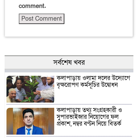
comment.
সর্বশেষ খবর
কলাপাড়ায় ওলামা দলের উদ্যোগে
বৃক্ষরোপণ কর্মসূচির উদ্বোধন
কলাপাড়ায় তথ্য সংগ্রহকারী ও
সুপারভাইজার নিয়োগের ফল
প্রকাশ, নম্বর বণ্টন নিয়ে বিতর্ক