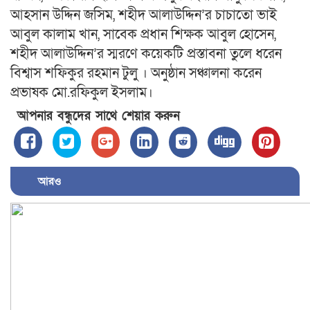
আহসান উদ্দিন জসিম, শহীদ আলাউদ্দিন’র চাচাতো ভাই
আবুল কালাম খান, সাবেক প্রধান শিক্ষক আবুল হোসেন,
শহীদ আলাউদ্দিন’র স্মরণে কয়েকটি প্রস্তাবনা তুলে ধরেন
বিশ্বাস শফিকুর রহমান টুলু । অনুষ্ঠান সঞ্চালনা করেন
প্রভাষক মো.রফিকুল ইসলাম।
আপনার বন্ধুদের সাথে শেয়ার করুন
আরও