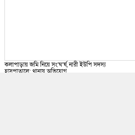
কলাপাড়ায় জমি নিয়ে সং’ঘ’র্ষ, নারী ইউপি সদস্য
হাসপাতালে; থানায় অভিযোগ