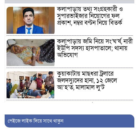
কলাপাড়ায় তথ্য সংগ্রহকারী ও
সুপারভাইজার নিয়োগের ফল
প্রকাশ, নম্বর বণ্টন নিয়ে বিতর্ক
কলাপাড়ায় জমি নিয়ে সং’ঘ’র্ষ, নারী
ইউপি সদস্য হাসপাতালে; থানায়
অভিযোগ
কুয়াকাটায় মাছধরা ট্রলারে
জলদস্যুদের হানা, ১২ জেলে
আ’হ’ত, মালামাল লু’ট
কলাপাড়ায় জুলাই গণঅভ্যুত্থান
দিবস পালিত, ১২ জুলাইযোদ্ধাকে
সংবর্ধনা
পেইজে লাইক দিয়ে সাথে থাকুন
আলীপুরে ব্যবসায়ীকে কু’পি’য়ে ও