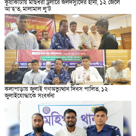
কুয়াকাটায় মাছধরা ট্রলারে জলদস্যুদের হানা, ১২ জেলে
আ’হ’ত, মালামাল লু’ট
কলাপাড়ায় জুলাই গণঅভ্যুত্থান দিবস পালিত, ১২
জুলাইযোদ্ধাকে সংবর্ধনা