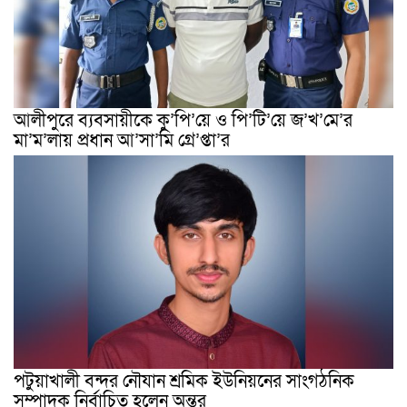
আলীপুরে ব্যবসায়ীকে কু’পি’য়ে ও পি’টি’য়ে জ’খ’মে’র
মা’ম’লায় প্রধান আ’সা’মি গ্রে’প্তা’র
পটুয়াখালী বন্দর নৌযান শ্রমিক ইউনিয়নের সাংগঠনিক
সম্পাদক নির্বাচিত হলেন অন্তর