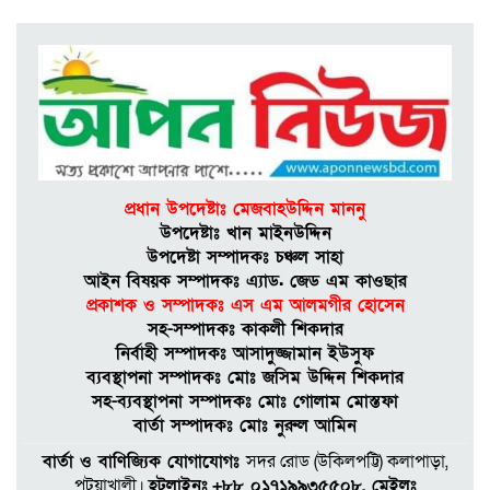
পি’টি’য়ে জ’খ’মে’র মা’ম’লায়
প্রধান আ’সা’মি গ্রে’প্তা’র
পটুয়াখালী বন্দর নৌযান শ্রমিক
ইউনিয়নের সাংগঠনিক সম্পাদক
নির্বাচিত হলেন অন্তর
প্রধান উপদেষ্টাঃ মেজবাহউদ্দিন মাননু
কলাপাড়ায় মেগা প্রকল্পে জীবিকা
উপদেষ্টাঃ খান মাইনউদ্দিন
সংকট: গণগবেষণা
উপদেষ্টা সম্পাদকঃ চঞ্চল সাহা
আইন বিষয়ক সম্পাদকঃ এ্যাড. জেড এম কাওছার
প্রকাশক ও সম্পাদকঃ এস এম আলমগীর হােসেন
সহ-সম্পাদকঃ কাকলী শিকদার
আমতলীতে কাজ শেষ না হতেই
নির্বাহী সম্পাদকঃ আসাদুজ্জামান ইউসুফ
সড়ক দেবে গেছে; কাজের
ব্যবস্থাপনা সম্পাদকঃ মােঃ জসিম উদ্দিন শিকদার
অনিয়মের অভিযোগ স্থানীয়দের
সহ-ব্যবস্থাপনা সম্পাদকঃ মোঃ গোলাম মোস্তফা
বার্তা সম্পাদকঃ মােঃ নুরুল আমিন
কলাপাড়ায় মা’রধ:র, হ-ত্যাচেষ্টার
বার্তা ও বাণিজ্যিক যোগাযোগঃ
সদর রােড (উকিলপট্টি) কলাপাড়া,
অভিযোগে শ্বশুরবাড়ির ৮ জনের
পটুয়াখালী।
হটলাইনঃ
+৮৮ ০১৭১৯৯৩৫৫০৮, মেইলঃ