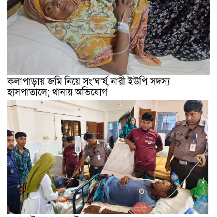
কলাপাড়ায় জমি নিয়ে সং’ঘ’র্ষ, নারী ইউপি সদস্য
হাসপাতালে; থানায় অভিযোগ