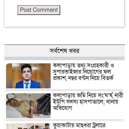
সর্বশেষ খবর
কলাপাড়ায় তথ্য সংগ্রহকারী ও
সুপারভাইজার নিয়োগের ফল
প্রকাশ, নম্বর বণ্টন নিয়ে বিতর্ক
কলাপাড়ায় জমি নিয়ে সং’ঘ’র্ষ, নারী
ইউপি সদস্য হাসপাতালে; থানায়
অভিযোগ
কুয়াকাটায় মাছধরা ট্রলারে