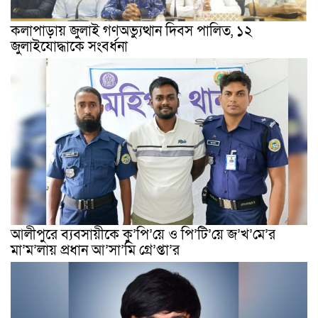
কলাপাড়ায় জুলাই গণঅভ্যুত্থান দিবস পালিত, ১২
জুলাইযোদ্ধাকে সংবর্ধনা
আলীপুরে ব্যবসায়ীকে কু’পি’য়ে ও পি’টি’য়ে জ’খ’মে’র
মা’ম’লায় প্রধান আ’সা’মি গ্রে’প্তা’র