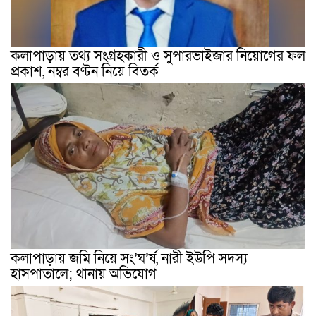
কলাপাড়ায় তথ্য সংগ্রহকারী ও সুপারভাইজার নিয়োগের ফল
প্রকাশ, নম্বর বণ্টন নিয়ে বিতর্ক
কলাপাড়ায় জমি নিয়ে সং’ঘ’র্ষ, নারী ইউপি সদস্য
হাসপাতালে; থানায় অভিযোগ