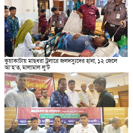
কুয়াকাটায় মাছধরা ট্রলারে জলদস্যুদের হানা, ১২ জেলে
আ’হ’ত, মালামাল লু’ট