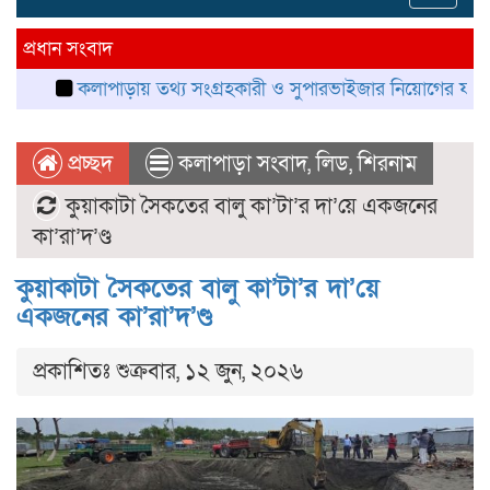
navig
প্রধান সংবাদ
কলাপাড়ায় তথ্য সংগ্রহকারী ও সুপারভাইজার নিয়োগের ফল প্রকাশ, নম্ব
প্রচ্ছদ
কলাপাড়া সংবাদ
,
লিড
,
শিরনাম
কুয়াকাটা সৈকতের বালু কা’টা’র দা’য়ে একজনের
কা’রা’দ’ণ্ড
কুয়াকাটা সৈকতের বালু কা’টা’র দা’য়ে
একজনের কা’রা’দ’ণ্ড
প্রকাশিতঃ শুক্রবার, ১২ জুন, ২০২৬