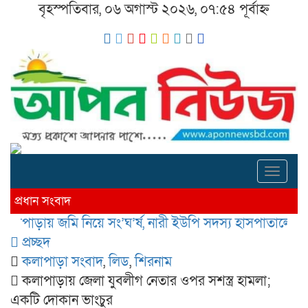
বৃহস্পতিবার, ০৬ অগাস্ট ২০২৬, ০৭:৫৪ পূর্বাহ্ন
Toggl
navig
প্রধান সংবাদ
ায় জমি নিয়ে সং’ঘ’র্ষ, নারী ইউপি সদস্য হাসপাতালে; থানায় অ
প্রচ্ছদ
কলাপাড়া সংবাদ
,
লিড
,
শিরনাম
কলাপাড়ায় জেলা যুবলীগ নেতার ওপর সশস্ত্র হামলা;
একটি দোকান ভাংচুর