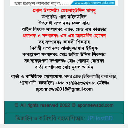
প্রধান উপদেষ্টাঃ মেজবাহউদ্দিন মাননু
উপদেষ্টাঃ খান মাইনউদ্দিন
উপদেষ্টা সম্পাদকঃ চঞ্চল সাহা
আইন বিষয়ক সম্পাদকঃ এ্যাড. জেড এম কাওছার
প্রকাশক ও সম্পাদকঃ এস এম আলমগীর হােসেন
সহ-সম্পাদকঃ কাকলী শিকদার
নির্বাহী সম্পাদকঃ আসাদুজ্জামান ইউসুফ
ব্যবস্থাপনা সম্পাদকঃ মােঃ জসিম উদ্দিন শিকদার
সহ-ব্যবস্থাপনা সম্পাদকঃ মোঃ গোলাম মোস্তফা
বার্তা সম্পাদকঃ মােঃ নুরুল আমিন
বার্তা ও বাণিজ্যিক যোগাযোগঃ
সদর রােড (উকিলপট্টি) কলাপাড়া,
পটুয়াখালী।
হটলাইনঃ
+৮৮ ০১৭১৯৯৩৫৫০৮, মেইলঃ
aponnews2018@gmail.com
© All rights reserved 2022 © aponnewsbd.com
ডিজাইন ও কারিগরি সহযোগিতায়:
JPHostBD