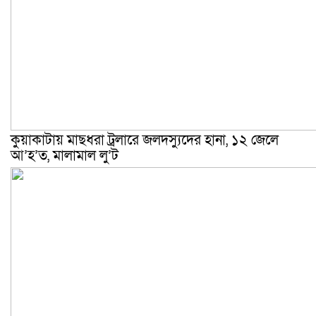
কুয়াকাটায় মাছধরা ট্রলারে জলদস্যুদের হানা, ১২ জেলে
আ’হ’ত, মালামাল লু’ট