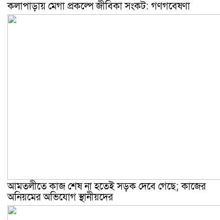
কলাপাড়ায় মেগা প্রকল্পে জীবিকা সংকট: গণগবেষণা
আমতলীতে কাজ শেষ না হতেই সড়ক দেবে গেছে; কাজের
অনিয়মের অভিযোগ স্থানীয়দের