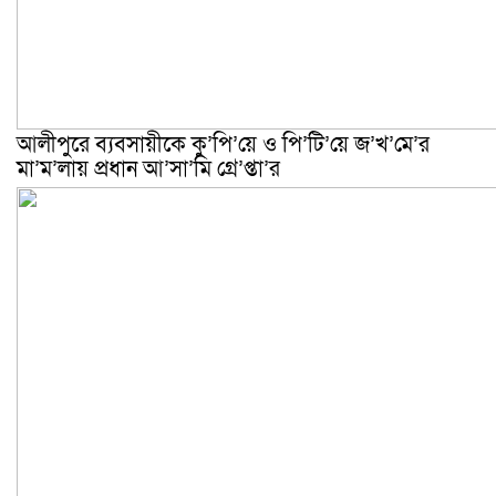
আলীপুরে ব্যবসায়ীকে কু’পি’য়ে ও পি’টি’য়ে জ’খ’মে’র
মা’ম’লায় প্রধান আ’সা’মি গ্রে’প্তা’র