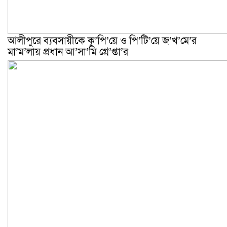
আলীপুরে ব্যবসায়ীকে কু’পি’য়ে ও পি’টি’য়ে জ’খ’মে’র
মা’ম’লায় প্রধান আ’সা’মি গ্রে’প্তা’র