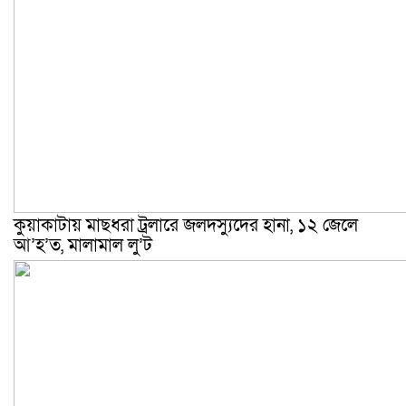
কুয়াকাটায় মাছধরা ট্রলারে জলদস্যুদের হানা, ১২ জেলে
আ’হ’ত, মালামাল লু’ট