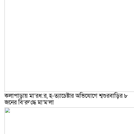
কলাপাড়ায় মা’রধ:র, হ-ত্যাচেষ্টার অভিযোগে শ্বশুরবাড়ির ৮
জনের বি’রু’দ্ধে মা’ম’লা