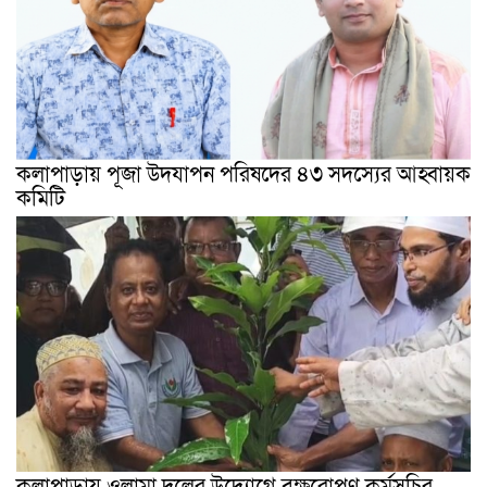
কলাপাড়ায় পূজা উদযাপন পরিষদের ৪৩ সদস্যের আহ্বায়ক
কমিটি
কলাপাড়ায় ওলামা দলের উদ্যোগে বৃক্ষরোপণ কর্মসূচির