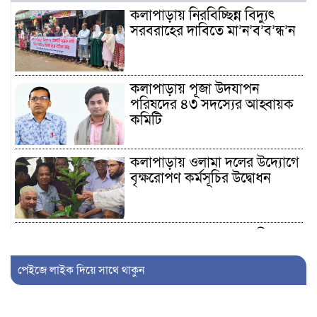
কলাপাড়ায় নিরবিচ্ছিন্ন বিদ্যুৎ
সরবরাহের দাবিতে মা’ন’ব’ব’ন্ধ’ন
কলাপাড়ায় পূজা উদযাপন
পরিষদের ৪৩ সদস্যের আহ্বায়ক
কমিটি
কলাপাড়ায় ওলামা দলের উদ্যোগে
বৃক্ষরোপণ কর্মসূচির উদ্বোধন
কলাপাড়ায় তথ্য সংগ্রহকারী ও
সুপারভাইজার নিয়োগের ফল
প্রকাশ, নম্বর বণ্টন নিয়ে বিতর্ক
পেইজে লাইক দিয়ে সাথে থাকুন
কলাপাড়ায় জমি নিয়ে সং’ঘ’র্ষ, নারী