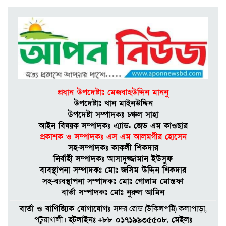
ইউপি সদস্য হাসপাতালে; থানায়
অভিযোগ
কুয়াকাটায় মাছধরা ট্রলারে
জলদস্যুদের হানা, ১২ জেলে
আ’হ’ত, মালামাল লু’ট
প্রধান উপদেষ্টাঃ মেজবাহউদ্দিন মাননু
কলাপাড়ায় জুলাই গণঅভ্যুত্থান
উপদেষ্টাঃ খান মাইনউদ্দিন
দিবস পালিত, ১২ জুলাইযোদ্ধাকে
উপদেষ্টা সম্পাদকঃ চঞ্চল সাহা
সংবর্ধনা
আইন বিষয়ক সম্পাদকঃ এ্যাড. জেড এম কাওছার
প্রকাশক ও সম্পাদকঃ এস এম আলমগীর হােসেন
সহ-সম্পাদকঃ কাকলী শিকদার
আলীপুরে ব্যবসায়ীকে কু’পি’য়ে ও
নির্বাহী সম্পাদকঃ আসাদুজ্জামান ইউসুফ
পি’টি’য়ে জ’খ’মে’র মা’ম’লায়
ব্যবস্থাপনা সম্পাদকঃ মােঃ জসিম উদ্দিন শিকদার
প্রধান আ’সা’মি গ্রে’প্তা’র
সহ-ব্যবস্থাপনা সম্পাদকঃ মোঃ গোলাম মোস্তফা
বার্তা সম্পাদকঃ মােঃ নুরুল আমিন
পটুয়াখালী বন্দর নৌযান শ্রমিক
বার্তা ও বাণিজ্যিক যোগাযোগঃ
সদর রােড (উকিলপট্টি) কলাপাড়া,
ইউনিয়নের সাংগঠনিক সম্পাদক
পটুয়াখালী।
হটলাইনঃ
+৮৮ ০১৭১৯৯৩৫৫০৮, মেইলঃ