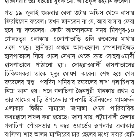
ইঞ্জিনিয়ার ৩৪ বছরের যুবক মো: আতিকুল রহমান রুবেল।
গত ১৯ জুলাই শুক্রবার বেলা ৩টায় অফিস থেকে বাসায়
ফিরছিলেন রুবেল। তখন জানতেন না যে, আর বাসায় ফেরা
হবে না রুবেলের। কোটা আন্দোলনের সময় মিরপুর-১০
গোলচত্বর এলাকায় এলোপাতাড়ি গুলি রুবেলের মাথায়
এসে পড়ে। স্থানীয়রা প্রথমে আল-হেলাল স্পেশালাইজড
হাসপাতালে নিয়ে গেলে সেখান থেকে দ্রুত সোহরাওয়ার্দী
হাসপাতালে পাঠানো হয়। সোহরাওয়ার্দী হাসপাতালের
চিকিৎসকরা তাকে মৃত্যু ঘোষণা করেন। শেষ হয়ে গেল
রুবেলের স্বপ্ন। পরদিন শনিবার রুবেলের লাশ গলাচিপায়
নিয়ে আনা হয়। পরে গলাচিপা জৈনপুরী খানকায় প্রথম ও
তার গ্রামের বাড়ি উপজেলার পানপট্টি ইউনিয়নের গ্রামমর্দ্দন
এলাকায় দ্বিতীয় নামাজে জানাজা শেষে পারিবারিক
কবরস্থানে দাফন করা হয়েছে। জানা যায়, পটুয়াখালী জেলার
গলাচিপা পৌরসভার ৭ নম্বর ওয়ার্ডের রূপনগর এলাকার
বাসিন্দা শাহ আলম মাস্টারের চার ছেলের মধ্যে সবার ছোট