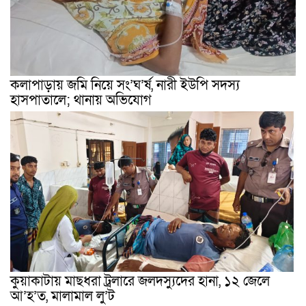
কলাপাড়ায় জমি নিয়ে সং’ঘ’র্ষ, নারী ইউপি সদস্য
হাসপাতালে; থানায় অভিযোগ
কুয়াকাটায় মাছধরা ট্রলারে জলদস্যুদের হানা, ১২ জেলে
আ’হ’ত, মালামাল লু’ট