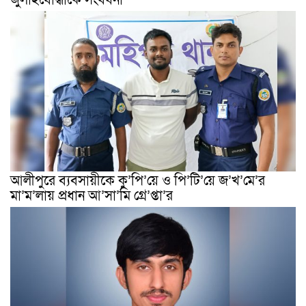
জুলাইযোদ্ধাকে সংবর্ধনা
আলীপুরে ব্যবসায়ীকে কু’পি’য়ে ও পি’টি’য়ে জ’খ’মে’র
মা’ম’লায় প্রধান আ’সা’মি গ্রে’প্তা’র