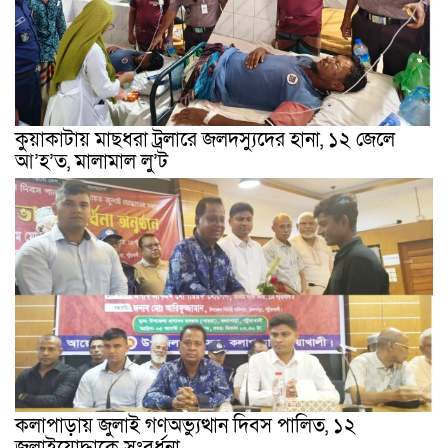
কুয়াকাটায় মাছধরা ট্রলারে জলদস্যুদের হানা, ১২ জেলে
আ’হ’ত, মালামাল লু’ট
কলাপাড়ায় জুলাই গণঅভ্যুত্থান দিবস পালিত, ১২