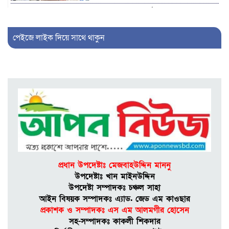
কলাপাড়ায় জুলাই গণঅভ্যুত্থান
দিবস পালিত, ১২ জুলাইযোদ্ধাকে
সংবর্ধনা
পেইজে লাইক দিয়ে সাথে থাকুন
আলীপুরে ব্যবসায়ীকে কু’পি’য়ে ও
পি’টি’য়ে জ’খ’মে’র মা’ম’লায়
প্রধান আ’সা’মি গ্রে’প্তা’র
পটুয়াখালী বন্দর নৌযান শ্রমিক
ইউনিয়নের সাংগঠনিক সম্পাদক
নির্বাচিত হলেন অন্তর
প্রধান উপদেষ্টাঃ মেজবাহউদ্দিন মাননু
কলাপাড়ায় মেগা প্রকল্পে জীবিকা
উপদেষ্টাঃ খান মাইনউদ্দিন
সংকট: গণগবেষণা
উপদেষ্টা সম্পাদকঃ চঞ্চল সাহা
আইন বিষয়ক সম্পাদকঃ এ্যাড. জেড এম কাওছার
প্রকাশক ও সম্পাদকঃ এস এম আলমগীর হােসেন
সহ-সম্পাদকঃ কাকলী শিকদার
আমতলীতে কাজ শেষ না হতেই