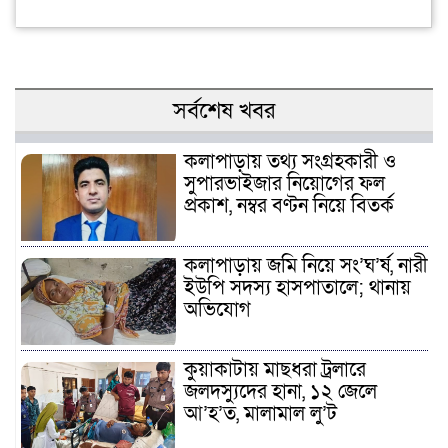
সর্বশেষ খবর
কলাপাড়ায় তথ্য সংগ্রহকারী ও
সুপারভাইজার নিয়োগের ফল
প্রকাশ, নম্বর বণ্টন নিয়ে বিতর্ক
কলাপাড়ায় জমি নিয়ে সং’ঘ’র্ষ, নারী
ইউপি সদস্য হাসপাতালে; থানায়
অভিযোগ
কুয়াকাটায় মাছধরা ট্রলারে
জলদস্যুদের হানা, ১২ জেলে
আ’হ’ত, মালামাল লু’ট