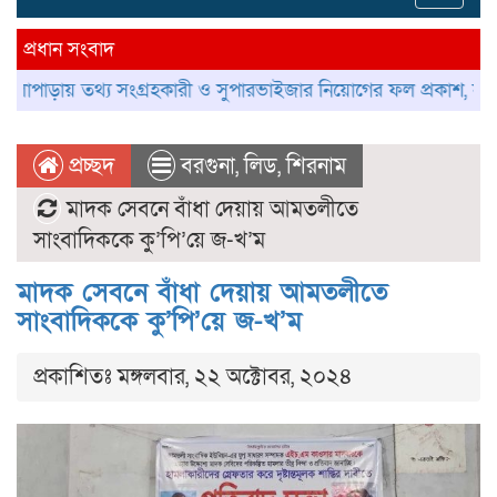
navig
প্রধান সংবাদ
় তথ্য সংগ্রহকারী ও সুপারভাইজার নিয়োগের ফল প্রকাশ, নম্বর বণ্টন নিয়
প্রচ্ছদ
বরগুনা
,
লিড
,
শিরনাম
মাদক সেবনে বাঁধা দেয়ায় আমতলীতে
সাংবাদিককে কু’পি’য়ে জ-খ’ম
মাদক সেবনে বাঁধা দেয়ায় আমতলীতে
সাংবাদিককে কু’পি’য়ে জ-খ’ম
প্রকাশিতঃ মঙ্গলবার, ২২ অক্টোবর, ২০২৪