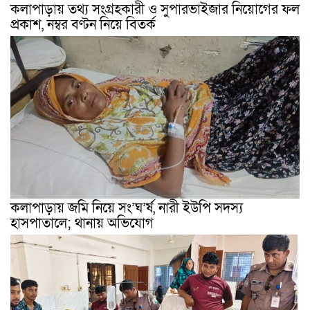
কলাপাড়ায় তথ্য সংগ্রহকারী ও সুপারভাইজার নিয়োগের ফল
প্রকাশ, নম্বর বণ্টন নিয়ে বিতর্ক
কলাপাড়ায় জমি নিয়ে সং’ঘ’র্ষ, নারী ইউপি সদস্য
হাসপাতালে; থানায় অভিযোগ