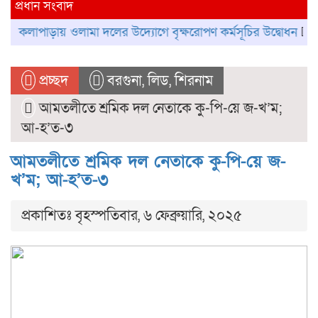
প্রধান সংবাদ
ড়ায় ওলামা দলের উদ্যোগে বৃক্ষরোপণ কর্মসূচির উদ্বোধন
কলাপাড়ায়
প্রচ্ছদ
বরগুনা
,
লিড
,
শিরনাম
আমতলীতে শ্রমিক দল নেতাকে কু-পি-য়ে জ-খ’ম;
আ-হ’ত-৩
আমতলীতে শ্রমিক দল নেতাকে কু-পি-য়ে জ-
খ’ম; আ-হ’ত-৩
প্রকাশিতঃ বৃহস্পতিবার, ৬ ফেব্রুয়ারি, ২০২৫