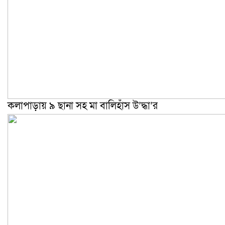
কলাপাড়ায় ৯ ছানা সহ মা বালিহাঁস উ’দ্ধা’র