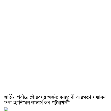
জাতীয় পর্যায়ে গৌরবময় অর্জন: বন্যপ্রাণী সংরক্ষণে সম্মাননা
পেল অ্যানিমেল লাভার্স অব পটুয়াখালী