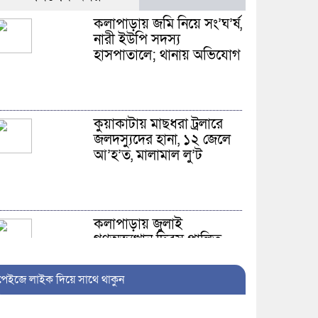
কলাপাড়ায় জমি নিয়ে সং’ঘ’র্ষ,
নারী ইউপি সদস্য
হাসপাতালে; থানায় অভিযোগ
কুয়াকাটায় মাছধরা ট্রলারে
জলদস্যুদের হানা, ১২ জেলে
আ’হ’ত, মালামাল লু’ট
কলাপাড়ায় জুলাই
গণঅভ্যুত্থান দিবস পালিত,
১২ জুলাইযোদ্ধাকে সংবর্ধনা
পেইজে লাইক দিয়ে সাথে থাকুন