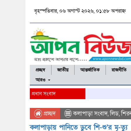
বৃহস্পতিবার, ০৬ অগাস্ট ২০২৬, ০১:৫৮ অপরাহ্ন
প্রচ্ছদ
জাতীয়
আন্তর্জাতিক
রাজনীতি
আরও
প্রধান সংবাদ
প্রচ্ছদ
কলাপাড়া সংবাদ
,
লিড
,
শির
কলাপাড়ায় পানিতে ডুবে শি-শু’র মৃ-ত্যু