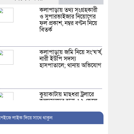
কলাপাড়ায় তথ্য সংগ্রহকারী
ও সুপারভাইজার নিয়োগের
ফল প্রকাশ, নম্বর বণ্টন নিয়ে
বিতর্ক
কলাপাড়ায় জমি নিয়ে সং’ঘ’র্ষ,
নারী ইউপি সদস্য
হাসপাতালে; থানায় অভিযোগ
কুয়াকাটায় মাছধরা ট্রলারে
জলদস্যুদের হানা, ১২ জেলে
আ’হ’ত, মালামাল লু’ট
পেইজে লাইক দিয়ে সাথে থাকুন