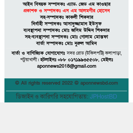
আইন বিষয়ক সম্পাদকঃ এ্যাড. জেড এম কাওছার
প্রকাশক ও সম্পাদকঃ এস এম আলমগীর হােসেন
সহ-সম্পাদকঃ কাকলী শিকদার
নির্বাহী সম্পাদকঃ আসাদুজ্জামান ইউসুফ
ব্যবস্থাপনা সম্পাদকঃ মােঃ জসিম উদ্দিন শিকদার
সহ-ব্যবস্থাপনা সম্পাদকঃ মোঃ গোলাম মোস্তফা
বার্তা সম্পাদকঃ মােঃ নুরুল আমিন
বার্তা ও বাণিজ্যিক যোগাযোগঃ
সদর রােড (উকিলপট্টি) কলাপাড়া,
পটুয়াখালী।
হটলাইনঃ
+৮৮ ০১৭১৯৯৩৫৫০৮, মেইলঃ
aponnews2018@gmail.com
© All rights reserved 2022 © aponnewsbd.com
ডিজাইন ও কারিগরি সহযোগিতায়:
JPHostBD