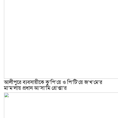
আলীপুরে ব্যবসায়ীকে কু’পি’য়ে ও পি’টি’য়ে জ’খ’মে’র
মা’ম’লায় প্রধান আ’সা’মি গ্রে’প্তা’র