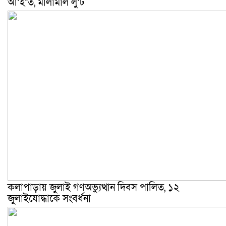
আ’হ’ত, মালামাল লু’ট
কলাপাড়ায় জুলাই গণঅভ্যুত্থান দিবস পালিত, ১২
জুলাইযোদ্ধাকে সংবর্ধনা