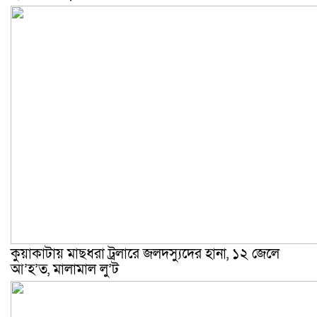
কুয়াকাটায় মাছধরা ট্রলারে জলদস্যুদের হানা, ১২ জেলে
আ’হ’ত, মালামাল লু’ট