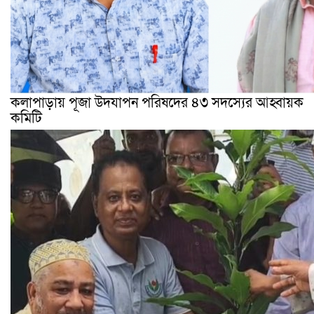
কলাপাড়ায় পূজা উদযাপন পরিষদের ৪৩ সদস্যের আহ্বায়ক
কমিটি