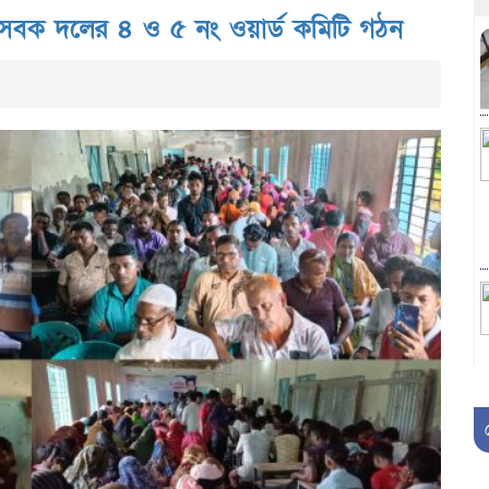
াসেবক দলের ৪ ও ৫ নং ওয়ার্ড কমিটি গঠন