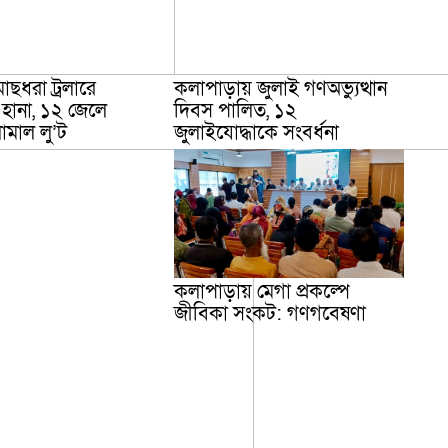
াছধরা ট্রলারে
কলাপাড়ায় জুলাই গণঅভ্যুত্থান
 হানা, ১২ জেলে
দিবস পালিত, ১২
ামাল লু’ট
জুলাইযোদ্ধাকে সংবর্ধনা
কলাপাড়ায় মেগা প্রকল্পে
জীবিকা সংকট: গণগবেষণা