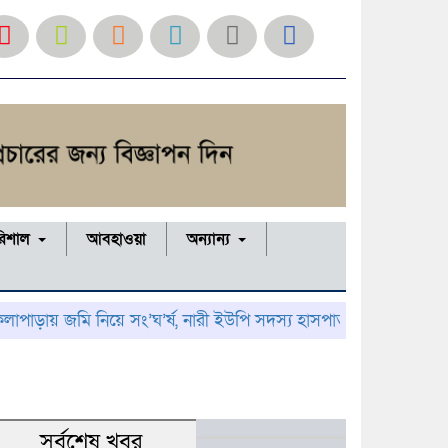
রিশাল
আবহাওয়া
অন্যান্য
জমি নিয়ে সং’ঘ’র্ষ, নারী ইউপি সদস্য হাসপাতালে; থানায় অভিযোগ
কু
সর্বশেষ খবর