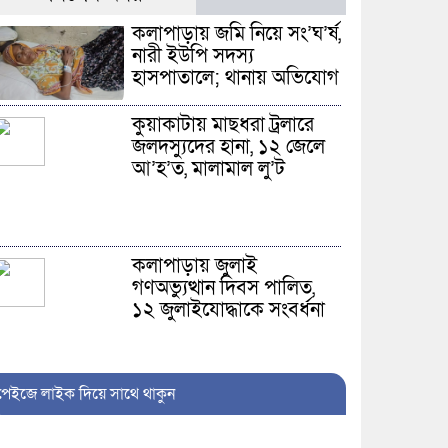
কলাপাড়ায় জমি নিয়ে সং’ঘ’র্ষ,
নারী ইউপি সদস্য
হাসপাতালে; থানায় অভিযোগ
কুয়াকাটায় মাছধরা ট্রলারে
জলদস্যুদের হানা, ১২ জেলে
আ’হ’ত, মালামাল লু’ট
কলাপাড়ায় জুলাই
গণঅভ্যুত্থান দিবস পালিত,
১২ জুলাইযোদ্ধাকে সংবর্ধনা
পেইজে লাইক দিয়ে সাথে থাকুন
আলীপুরে ব্যবসায়ীকে
কু’পি’য়ে ও পি’টি’য়ে