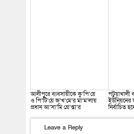
আলীপুরে ব্যবসায়ীকে কু’পি’য়ে
পটুয়াখালী ব
ও পি’টি’য়ে জ’খ’মে’র মা’ম’লায়
ইউনিয়নের 
প্রধান আ’সা’মি গ্রে’প্তা’র
নির্বাচিত হ
Leave a Reply