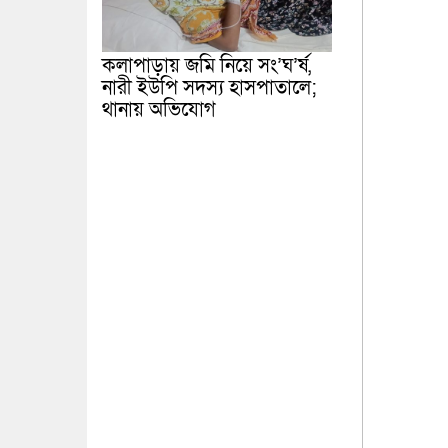
কলাপাড়ায় জমি নিয়ে সং’ঘ’র্ষ,
নারী ইউপি সদস্য হাসপাতালে;
থানায় অভিযোগ