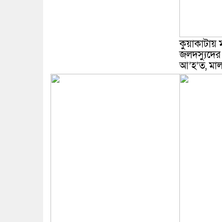
কুয়াকাটায় ম
জলদস্যুদের
আ’হ’ত, মাল