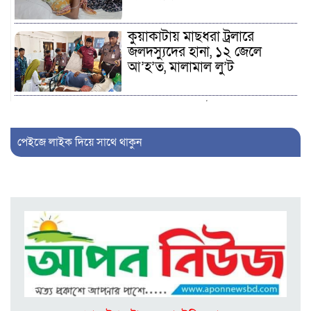
কুয়াকাটায় মাছধরা ট্রলারে
জলদস্যুদের হানা, ১২ জেলে
আ’হ’ত, মালামাল লু’ট
কলাপাড়ায় জুলাই গণঅভ্যুত্থান
দিবস পালিত, ১২ জুলাইযোদ্ধাকে
সংবর্ধনা
পেইজে লাইক দিয়ে সাথে থাকুন
আলীপুরে ব্যবসায়ীকে কু’পি’য়ে ও
পি’টি’য়ে জ’খ’মে’র মা’ম’লায়
প্রধান আ’সা’মি গ্রে’প্তা’র
পটুয়াখালী বন্দর নৌযান শ্রমিক
ইউনিয়নের সাংগঠনিক সম্পাদক
নির্বাচিত হলেন অন্তর