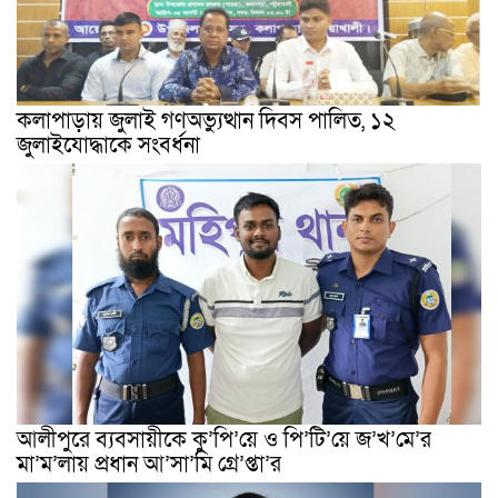
কলাপাড়ায় জুলাই গণঅভ্যুত্থান দিবস পালিত, ১২
জুলাইযোদ্ধাকে সংবর্ধনা
আলীপুরে ব্যবসায়ীকে কু’পি’য়ে ও পি’টি’য়ে জ’খ’মে’র
মা’ম’লায় প্রধান আ’সা’মি গ্রে’প্তা’র