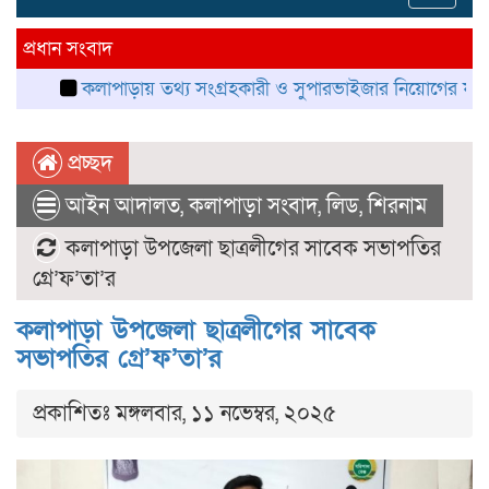
navig
প্রধান সংবাদ
কলাপাড়ায় তথ্য সংগ্রহকারী ও সুপারভাইজার নিয়োগের ফল প্রকাশ, নম্
প্রচ্ছদ
আইন আদালত
,
কলাপাড়া সংবাদ
,
লিড
,
শিরনাম
কলাপাড়া উপজেলা ছাত্রলীগের সাবেক সভাপতির
গ্রে’ফ’তা’র
কলাপাড়া উপজেলা ছাত্রলীগের সাবেক
সভাপতির গ্রে’ফ’তা’র
প্রকাশিতঃ মঙ্গলবার, ১১ নভেম্বর, ২০২৫