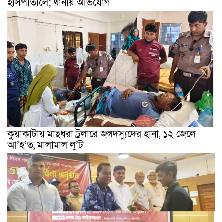
হাসপাতালে; থানায় অভিযোগ
কুয়াকাটায় মাছধরা ট্রলারে জলদস্যুদের হানা, ১২ জেলে
আ’হ’ত, মালামাল লু’ট