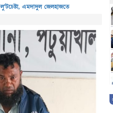
লু’টচেষ্টা, এমদাদুল জেলহাজতে