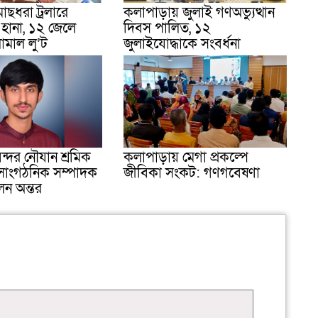
াছধরা ট্রলারে
কলাপাড়ায় জুলাই গণঅভ্যুত্থান
 হানা, ১২ জেলে
দিবস পালিত, ১২
ামাল লু’ট
জুলাইযোদ্ধাকে সংবর্ধনা
ন্দর নৌযান শ্রমিক
কলাপাড়ায় মেগা প্রকল্পে
সাংগঠনিক সম্পাদক
জীবিকা সংকট: গণগবেষণা
লেন অন্তর