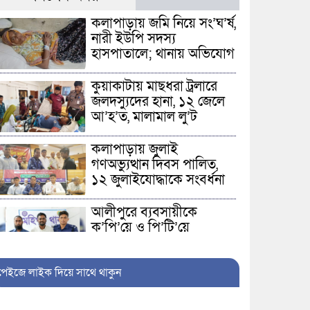
কলাপাড়ায় জমি নিয়ে সং’ঘ’র্ষ,
নারী ইউপি সদস্য
হাসপাতালে; থানায় অভিযোগ
কুয়াকাটায় মাছধরা ট্রলারে
জলদস্যুদের হানা, ১২ জেলে
আ’হ’ত, মালামাল লু’ট
কলাপাড়ায় জুলাই
গণঅভ্যুত্থান দিবস পালিত,
১২ জুলাইযোদ্ধাকে সংবর্ধনা
আলীপুরে ব্যবসায়ীকে
কু’পি’য়ে ও পি’টি’য়ে
জ’খ’মে’র মা’ম’লায় প্রধান
আ’সা’মি গ্রে’প্তা’র
পেইজে লাইক দিয়ে সাথে থাকুন
পটুয়াখালী বন্দর নৌযান
শ্রমিক ইউনিয়নের সাংগঠনিক