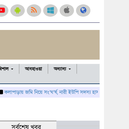
রিশাল
আবহাওয়া
অন্যান্য
াড়ায় জমি নিয়ে সং’ঘ’র্ষ, নারী ইউপি সদস্য হাসপাতালে; থানায় অভিয
সর্বশেষ খবর