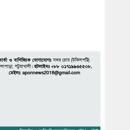
বার্তা ও বাণিজ্যিক যোগাযোগঃ
সদর রােড (উকিলপট্টি)
লাপাড়া, পটুয়াখালী।
হটলাইনঃ
+৮৮ ০১৭১৯৯৩৫৫০৮,
মেইলঃ aponnews2018@gmail.com