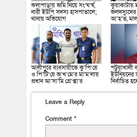
কলাপাড়ায় জমি নিয়ে সং’ঘ’র্ষ,
কুয়াকাটায় ম
নারী ইউপি সদস্য হাসপাতালে;
জলদস্যুদের
থানায় অভিযোগ
আ’হ’ত, মাল
আলীপুরে ব্যবসায়ীকে কু’পি’য়ে
পটুয়াখালী ব
ও পি’টি’য়ে জ’খ’মে’র মা’ম’লায়
ইউনিয়নের 
প্রধান আ’সা’মি গ্রে’প্তা’র
নির্বাচিত হ
Leave a Reply
Comment
*