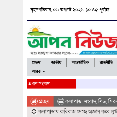
বৃহস্পতিবার, ০৬ অগাস্ট ২০২৬, ১০:৪৫ পূর্বাহ্ন
প্রচ্ছদ
জাতীয়
আন্তর্জাতিক
রাজনীতি
আরও
প্রধান সংবাদ
প্রচ্ছদ
কলাপাড়া সংবাদ
,
লিড
,
শির
কলাপাড়ায় কবিরাজ সেজে অজ্ঞান করে লু’ট