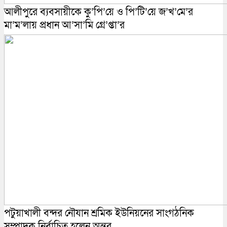
আলীপুরে ব্যবসায়ীকে কু’পি’য়ে ও পি’টি’য়ে জ’খ’মে’র
মা’ম’লায় প্রধান আ’সা’মি গ্রে’প্তা’র
পটুয়াখালী বন্দর নৌযান শ্রমিক ইউনিয়নের সাংগঠনিক
সম্পাদক নির্বাচিত হলেন অন্তর