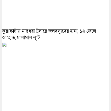
কুয়াকাটায় মাছধরা ট্রলারে জলদস্যুদের হানা, ১২ জেলে
আ’হ’ত, মালামাল লু’ট