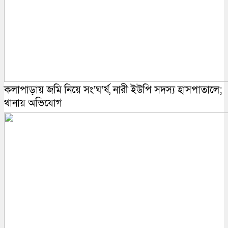
কলাপাড়ায় জমি নিয়ে সং’ঘ’র্ষ, নারী ইউপি সদস্য হাসপাতালে;
থানায় অভিযোগ