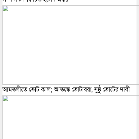
আমতলীতে ভোট কাল; আতঙ্কে ভোটাররা, সুষ্ঠু ভোটের দাবী