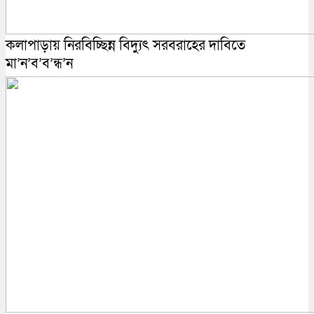
কলাপাড়ায় নিরবিচ্ছিন্ন বিদ্যুৎ সরবরাহের দাবিতে
মা’ন’ব’ব’ন্ধ’ন