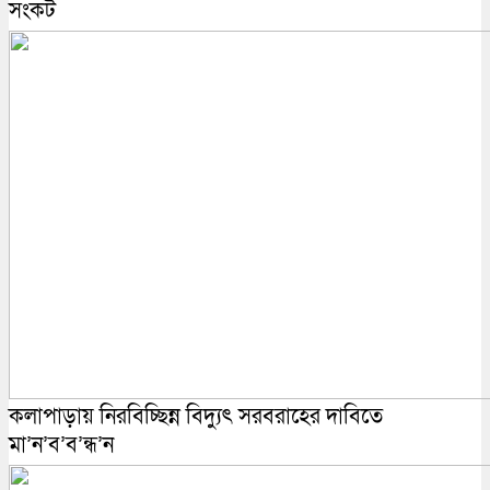
সংকট
কলাপাড়ায় নিরবিচ্ছিন্ন বিদ্যুৎ সরবরাহের দাবিতে
মা’ন’ব’ব’ন্ধ’ন