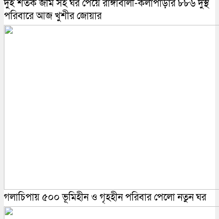
দুই শতক জমি সহ ঘর পেয়ে রাঙ্গাবালী-কলাপাড়ার ৮৮৬ দুস্থ
পরিবারে আজ খুশীর জোয়ার
গলাচিপায় ৫০০ ভূমিহীন ও গৃহহীন পরিবার পেলো নতুন ঘর