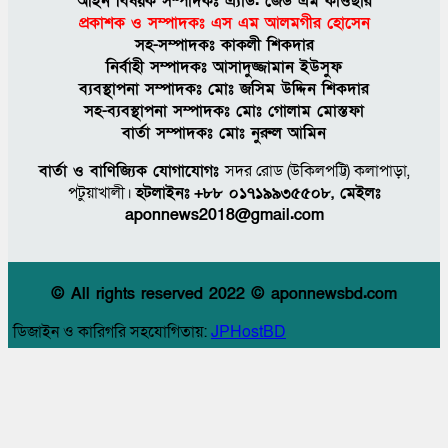
আইন বিষয়ক সম্পাদকঃ এ্যাড. জেড এম কাওছার
প্রকাশক ও সম্পাদকঃ এস এম আলমগীর হােসেন
সহ-সম্পাদকঃ কাকলী শিকদার
নির্বাহী সম্পাদকঃ আসাদুজ্জামান ইউসুফ
ব্যবস্থাপনা সম্পাদকঃ মােঃ জসিম উদ্দিন শিকদার
সহ-ব্যবস্থাপনা সম্পাদকঃ মোঃ গোলাম মোস্তফা
বার্তা সম্পাদকঃ মােঃ নুরুল আমিন
বার্তা ও বাণিজ্যিক যোগাযোগঃ
সদর রােড (উকিলপট্টি) কলাপাড়া,
পটুয়াখালী।
হটলাইনঃ
+৮৮ ০১৭১৯৯৩৫৫০৮, মেইলঃ
aponnews2018@gmail.com
© All rights reserved 2022 © aponnewsbd.com
ডিজাইন ও কারিগরি সহযোগিতায়:
JPHostBD