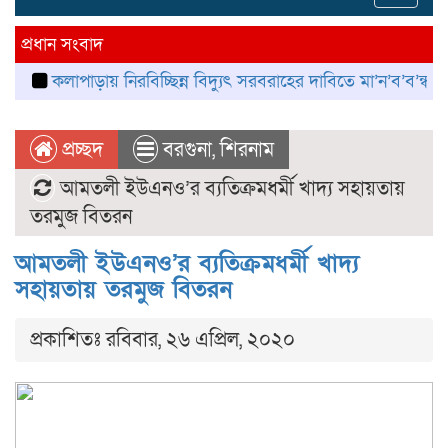
navig
প্রধান সংবাদ
পাড়ায় নিরবিচ্ছিন্ন বিদ্যুৎ সরবরাহের দাবিতে মা’ন’ব’ব’ন্ধ’ন
কলাপাড়
প্রচ্ছদ
বরগুনা
,
শিরনাম
আমতলী ইউএনও’র ব্যতিক্রমধর্মী খাদ্য সহায়তায়
তরমুজ বিতরন
আমতলী ইউএনও’র ব্যতিক্রমধর্মী খাদ্য
সহায়তায় তরমুজ বিতরন
প্রকাশিতঃ রবিবার, ২৬ এপ্রিল, ২০২০