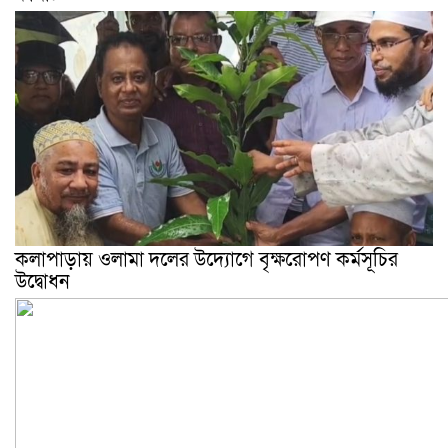
কলাপাড়ায় ওলামা দলের উদ্যোগে বৃক্ষরোপণ কর্মসূচির
উদ্বোধন