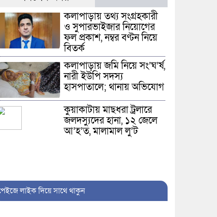
কলাপাড়ায় তথ্য সংগ্রহকারী
ও সুপারভাইজার নিয়োগের
ফল প্রকাশ, নম্বর বণ্টন নিয়ে
বিতর্ক
কলাপাড়ায় জমি নিয়ে সং’ঘ’র্ষ,
নারী ইউপি সদস্য
হাসপাতালে; থানায় অভিযোগ
কুয়াকাটায় মাছধরা ট্রলারে
জলদস্যুদের হানা, ১২ জেলে
আ’হ’ত, মালামাল লু’ট
কলাপাড়ায় জুলাই
গণঅভ্যুত্থান দিবস পালিত,
পেইজে লাইক দিয়ে সাথে থাকুন
১২ জুলাইযোদ্ধাকে সংবর্ধনা