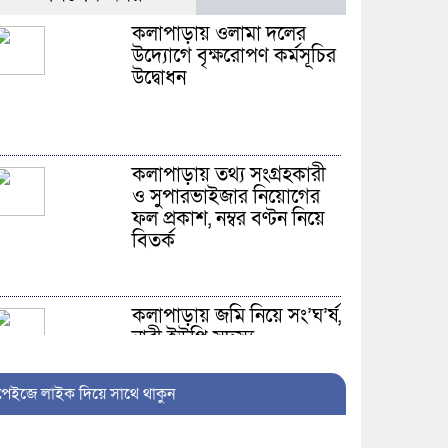
কলাপাড়ায় ওলামা দলের
উদ্যোগে বৃক্ষরোপণ কর্মসূচির
উদ্বোধন
কলাপাড়ায় তথ্য সংগ্রহকারী
ও সুপারভাইজার নিয়োগের
ফল প্রকাশ, নম্বর বণ্টন নিয়ে
বিতর্ক
কলাপাড়ায় জমি নিয়ে সং’ঘ’র্ষ,
নারী ইউপি সদস্য
হাসপাতালে; থানায় অভিযোগ
পেইজে লাইক দিয়ে সাথে থাকুন