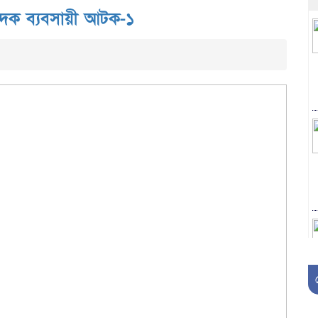
মাদক ব্যবসায়ী আটক-১