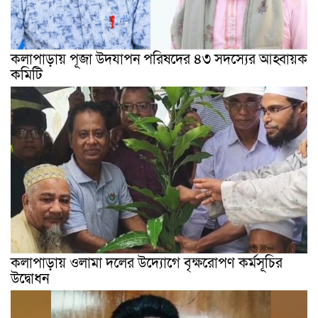
কলাপাড়ায় পূজা উদযাপন পরিষদের ৪৩ সদস্যের আহ্বায়ক
কমিটি
কলাপাড়ায় ওলামা দলের উদ্যোগে বৃক্ষরোপণ কর্মসূচির
উদ্বোধন