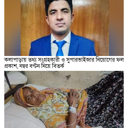
কলাপাড়ায় তথ্য সংগ্রহকারী ও সুপারভাইজার নিয়োগের ফল
প্রকাশ, নম্বর বণ্টন নিয়ে বিতর্ক