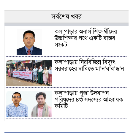
সর্বশেষ খবর
কলাপাড়ার অনার্স শিক্ষার্থীদের
উচ্চশিক্ষার পথে একটি বাস্তব
সংকট
কলাপাড়ায় নিরবিচ্ছিন্ন বিদ্যুৎ
সরবরাহের দাবিতে মা’ন’ব’ব’ন্ধ’ন
কলাপাড়ায় পূজা উদযাপন
পরিষদের ৪৩ সদস্যের আহ্বায়ক
কমিটি
কলাপাড়ায় ওলামা দলের উদ্যোগে
বৃক্ষরোপণ কর্মসূচির উদ্বোধন