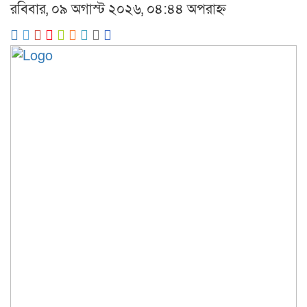
রবিবার, ০৯ অগাস্ট ২০২৬, ০৪:৪৪ অপরাহ্ন