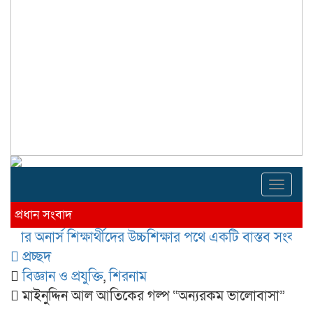
Toggl
navig
প্রধান সংবাদ
র্স শিক্ষার্থীদের উচ্চশিক্ষার পথে একটি বাস্তব সংকট
কলাপাড়া
প্রচ্ছদ
বিজ্ঞান ও প্রযুক্তি
,
শিরনাম
মাইনুদ্দিন আল আতিকের গল্প “অন্যরকম ভালোবাসা”