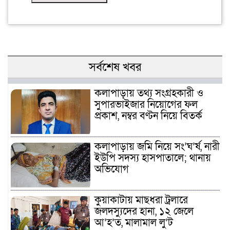
সর্বশেষ খবর
কলাপাড়ায় তথ্য সংগ্রহকারী ও
সুপারভাইজার নিয়োগের ফল
প্রকাশ, নম্বর বণ্টন নিয়ে বিতর্ক
কলাপাড়ায় জমি নিয়ে সং’ঘ’র্ষ, নারী
ইউপি সদস্য হাসপাতালে; থানায়
অভিযোগ
কুয়াকাটায় মাছধরা ট্রলারে
জলদস্যুদের হানা, ১২ জেলে
আ’হ’ত, মালামাল লু’ট