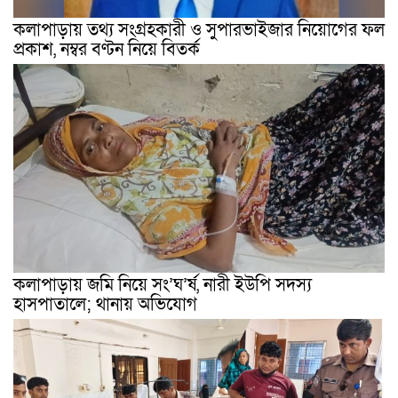
কলাপাড়ায় তথ্য সংগ্রহকারী ও সুপারভাইজার নিয়োগের ফল
প্রকাশ, নম্বর বণ্টন নিয়ে বিতর্ক
কলাপাড়ায় জমি নিয়ে সং’ঘ’র্ষ, নারী ইউপি সদস্য
হাসপাতালে; থানায় অভিযোগ