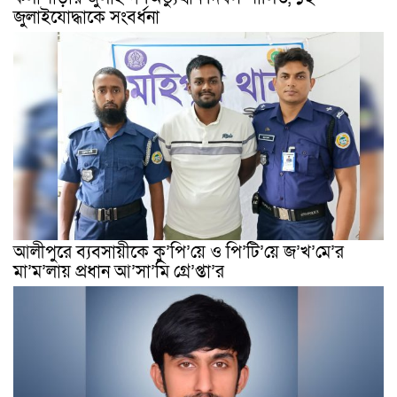
জুলাইযোদ্ধাকে সংবর্ধনা
আলীপুরে ব্যবসায়ীকে কু’পি’য়ে ও পি’টি’য়ে জ’খ’মে’র
মা’ম’লায় প্রধান আ’সা’মি গ্রে’প্তা’র