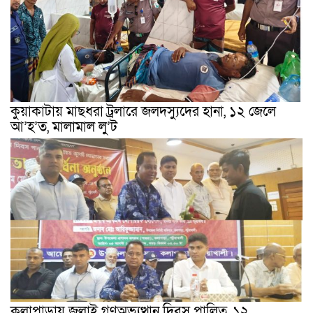
কুয়াকাটায় মাছধরা ট্রলারে জলদস্যুদের হানা, ১২ জেলে
আ’হ’ত, মালামাল লু’ট
কলাপাড়ায় জুলাই গণঅভ্যুত্থান দিবস পালিত, ১২