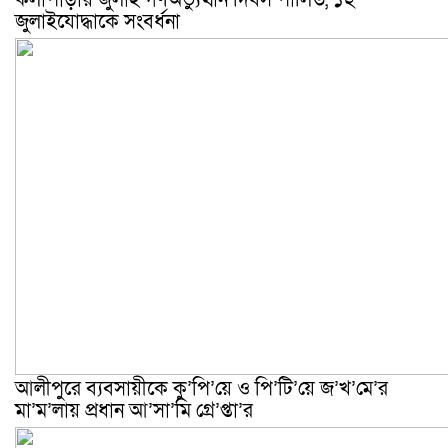
কলাপাড়ায় জুলাই গণঅভ্যুত্থান দিবস পালিত, ১২
জুলাইযোদ্ধাকে সংবর্ধনা
আলীপুরে ব্যবসায়ীকে কু’পি’য়ে ও পি’টি’য়ে জ’খ’মে’র
মা’ম’লায় প্রধান আ’সা’মি গ্রে’প্তা’র