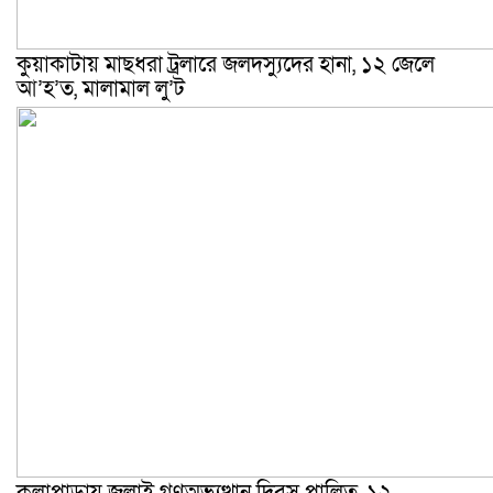
কুয়াকাটায় মাছধরা ট্রলারে জলদস্যুদের হানা, ১২ জেলে
আ’হ’ত, মালামাল লু’ট