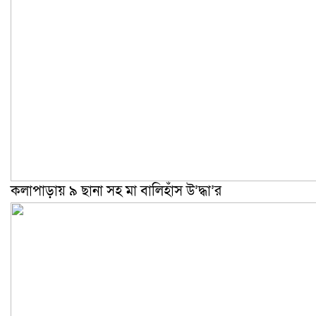
কলাপাড়ায় ৯ ছানা সহ মা বালিহাঁস উ’দ্ধা’র