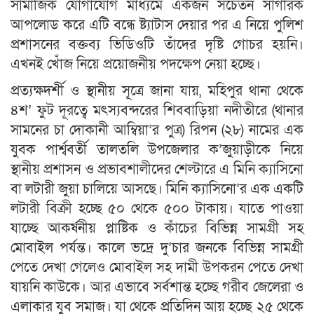
সামাজিক যোগাযোগ মাধ্যমে একজন সচেতন সাগরিক
আপলোড করে এটি বন্ধে ষ্ট্যাটাস দেয়ার পর এ নিয়ে পুলিশ
প্রশাসনের বক্তব্য ভিডিওটি তাঁদের দৃষ্টি গোচর হয়নি।
এখনই খোঁজ নিয়ে প্রয়োজনীয় পদক্ষেপ নেয়া হচ্ছে।
প্রত্যক্ষদর্শী ও স্থানীয় সূত্রে জানা যায়, মহিপুর থানা থেকে
৪শ’ ফুট দূরত্বে মৎস্যবন্দরের শিববাড়িয়া নদীতীরে (থানার
সামনের চা দোকানী আম্বিয়া’র পুত্র) রিপন (২৮) নামের এক
যুবক পার্শ্ববর্তী তালতলি উপজেলার ক’জুয়াড়ীকে নিয়ে
স্থানীয় প্রশাসন ও প্রভাবশালীদের শেল্টারে এ মিনি ক্যাসিনো
বা লটারী জুয়া চালিয়ে আসছে। মিনি ক্যাসিনো’র এক একটি
লটারী বিক্রী হচ্ছে ৫০ থেকে ৫০০ টাকায়। যাতে পাওয়া
যাচ্ছে আকর্ষনীয় প্লাষ্টিক ও কাঁচের বিভিন্ন সামগ্রী সহ
মোবাইল পর্যন্ত। কালে ভদ্রে দু’চার জনকে বিভিন্ন সামগ্রী
পেতে দেখা গেলেও মোবাইল সহ দামী উপকরন পেতে দেখা
যায়নি কাউকে। আর এভাবে সর্বশান্ত হচ্ছে গরীব জেলেরা ও
এলাকার যুব সমাজ। যা থেকে প্রতিদিন আয় হচ্ছে ২৫ থেকে